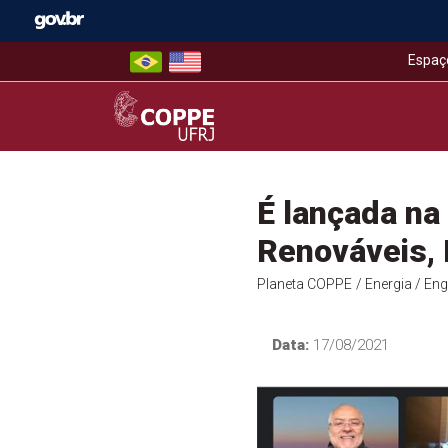
Skip
to
content
Espaç
COPPE – UFRJ
É lançada na
Renováveis, 
Planeta COPPE
/ Energia
/ Eng
Data:
17/08/2021