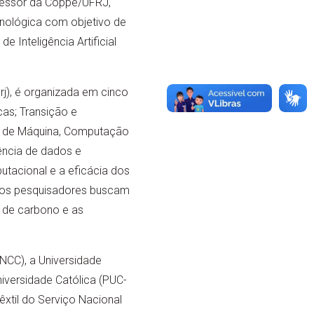
rofessor da Coppe/UFRJ,
cnológica com objetivo de
 Inteligência Artificial
j), é organizada em cinco
as; Transição e
ado de Máquina, Computação
iência de dados e
tacional e a eficácia dos
 os pesquisadores buscam
 de carbono e as
NCC), a Universidade
niversidade Católica (PUC-
êxtil do Serviço Nacional