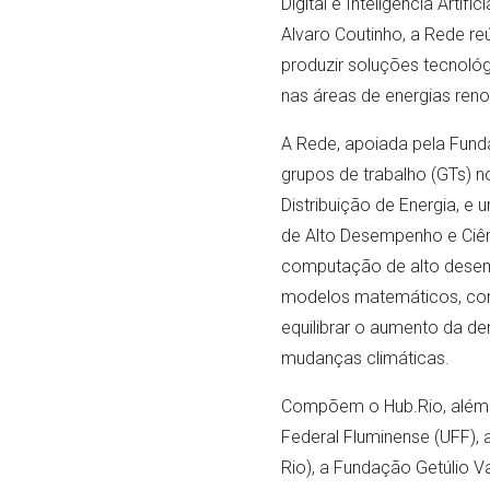
Digital e Inteligência Arti
Alvaro Coutinho, a Rede re
produzir soluções tecnológi
nas áreas de energias ren
A Rede, apoiada pela Fund
grupos de trabalho (GTs) 
Distribuição de Energia, e
de Alto Desempenho e Ciênc
computação de alto desemp
modelos matemáticos, com
equilibrar o aumento da d
mudanças climáticas.
Compõem o Hub.Rio, além d
Federal Fluminense (UFF), a
Rio), a Fundação Getúlio V