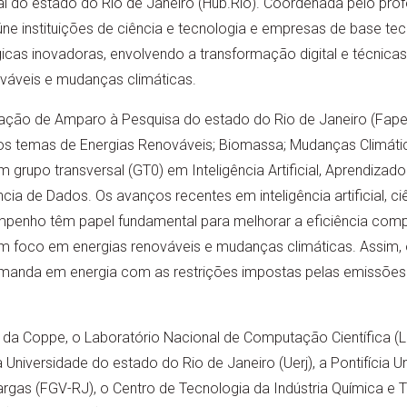
ficial do estado do Rio de Janeiro (Hub.Rio). Coordenada pelo p
úne instituições de ciência e tecnologia e empresas de base te
cas inovadoras, envolvendo a transformação digital e técnicas de
ováveis e mudanças climáticas.
ação de Amparo à Pesquisa do estado do Rio de Janeiro (Faper
nos temas de Energias Renováveis; Biomassa; Mudanças Climátic
 um grupo transversal (GT0) em Inteligência Artificial, Aprendiz
ia de Dados. Os avanços recentes em inteligência artificial, c
enho têm papel fundamental para melhorar a eficiência compu
 foco em energias renováveis e mudanças climáticas. Assim,
emanda em energia com as restrições impostas pelas emissões
a Coppe, o Laboratório Nacional de Computação Científica (L
 Universidade do estado do Rio de Janeiro (Uerj), a Pontifícia U
argas (FGV-RJ), o Centro de Tecnologia da Indústria Química e T