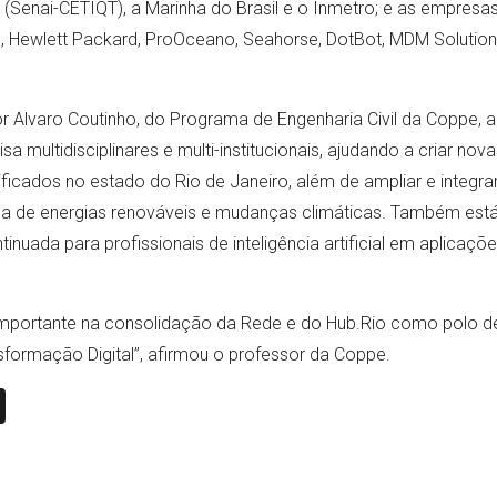
(Senai-CETIQT), a Marinha do Brasil e o Inmetro; e as empresas 
 Hewlett Packard, ProOceano, Seahorse, DotBot, MDM Solution
Alvaro Coutinho, do Programa de Engenharia Civil da Coppe, a 
isa multidisciplinares e multi-institucionais, ajudando a criar no
icados no estado do Rio de Janeiro, além de ampliar e integra
 tema de energias renováveis e mudanças climáticas. Também es
nuada para profissionais de inteligência artificial em aplicaçõ
mportante na consolidação da Rede e do Hub.Rio como polo d
ransformação Digital”, afirmou o professor da Coppe.
n
book
ail
X