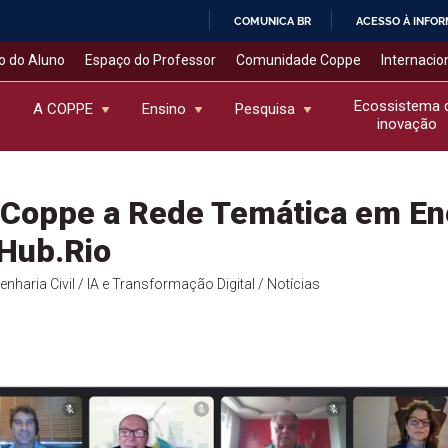
COMUNICA BR
ACESSO À INFO
IR
o do Aluno
Espaço do Professor
Comunidade Coppe
Internacio
PARA
O
Ecossistema 
A COPPE
Ensino
Pesquisa
inovação
CONTEÚDO
 Coppe a Rede Temática em En
Hub.Rio
enharia Civil
/ IA e Transformação Digital
/ Notícias