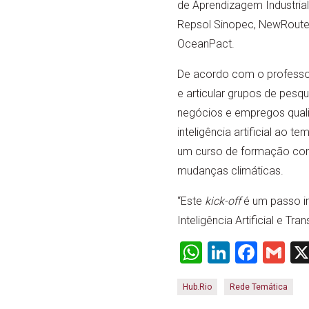
de Aprendizagem Industrial 
Repsol Sinopec, NewRoute,
OceanPact.
De acordo com o professor 
e articular grupos de pesqu
negócios e empregos qualif
inteligência artificial ao
um curso de formação conti
mudanças climáticas.
“Este
kick-off
é um passo i
Inteligência Artificial e T
WhatsApp
LinkedI
Face
Gm
Hub.Rio
Rede Temática