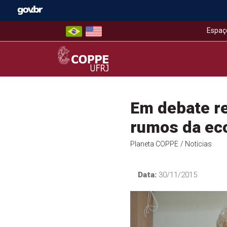
Skip
to
content
Espaç
COPPE – UFRJ
Em debate rea
rumos da ec
Planeta COPPE
/ Notícias
Data:
30/11/2015