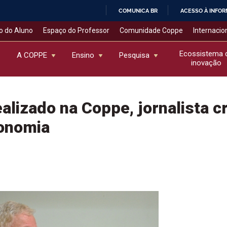
COMUNICA BR
ACESSO À INFO
IR
o do Aluno
Espaço do Professor
Comunidade Coppe
Internacio
PARA
O
Ecossistema 
A COPPE
Ensino
Pesquisa
inovação
CONTEÚDO
lizado na Coppe, jornalista cr
onomia