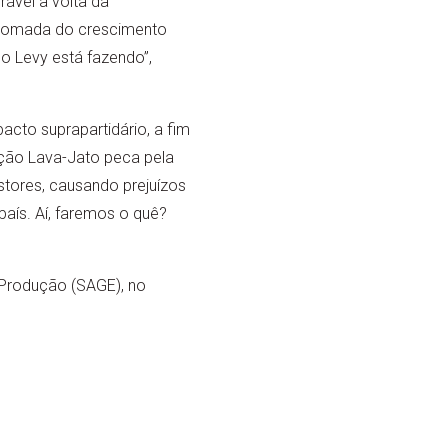
rável à volta da
retomada do crescimento
o Levy está fazendo”,
acto suprapartidário, a fim
ração Lava-Jato peca pela
tores, causando prejuízos
aís. Aí, faremos o quê?
 Produção (SAGE), no