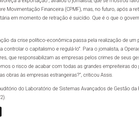
voreça a exportação”, avaliou o jornalista, que se mostrou favo
obre Movimentação Financeira (CPMF), mas, no futuro, após a 
tária em momento de retração é suicídio. Que é o que o govern
ção da crise político-econômica passa pela realização de um p
ra controlar o capitalismo e regulá-lo”. Para o jornalista, a Ope
res, que responsabilizam as empresas pelos crimes de seus ges
emos o risco de acabar com todas as grandes empreiteiras do p
s obras às empresas estrangeiras?”, criticou Assis.
o auditório do Laboratório de Sistemas Avançados de Gestão da
2).
n
book
ail
X