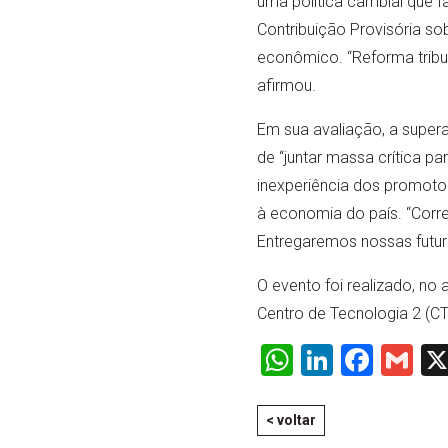
uma política cambial que fa
Contribuição Provisória s
econômico. “Reforma tribu
afirmou.
Em sua avaliação, a supera
de “juntar massa crítica pa
inexperiência dos promoto
à economia do país. “Corr
Entregaremos nossas futura
O evento foi realizado, n
Centro de Tecnologia 2 (CT
WhatsApp
LinkedI
Face
Gm
< voltar