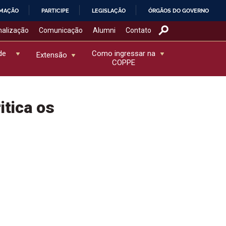
RMAÇÃO
PARTICIPE
LEGISLAÇÃO
ÓRGÃOS DO GOVERNO
nalização
Comunicação
Alumni
Contato
de
Como ingressar na
Extensão
COPPE
itica os