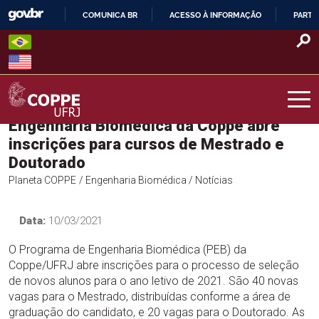
Skip
COMUNICA BR
ACESSO À INFORMAÇÃO
PARTI
to
IR
content
PARA
O
CONTEÚDO
Engenharia Biomédica da Coppe abre
COPPE – UFRJ
inscrições para cursos de Mestrado e
Doutorado
Planeta COPPE
/ Engenharia Biomédica
/ Notícias
Data:
10/03/2021
O Programa de Engenharia Biomédica (PEB) da
Coppe/UFRJ abre inscrições para o processo de seleção
de novos alunos para o ano letivo de 2021. São 40 novas
vagas para o Mestrado, distribuídas conforme a área de
graduação do candidato, e 20 vagas para o Doutorado. As