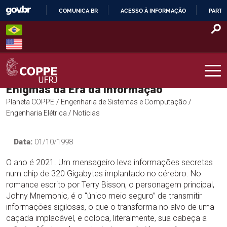
Skip
COMUNICA BR
ACESSO À INFORMAÇÃO
PARTI
to
IR
content
PARA
O
CONTEÚDO
Enigmas da Era da Informação
COPPE – UFRJ
Planeta COPPE
/ Engenharia de Sistemas e Computação
/
Engenharia Elétrica
/ Notícias
Data:
01/10/1998
O ano é 2021. Um mensageiro leva informações secretas
num chip de 320 Gigabytes implantado no cérebro. No
romance escrito por Terry Bisson, o personagem principal,
Johny Mnemonic, é o “único meio seguro” de transmitir
informações sigilosas, o que o transforma no alvo de uma
caçada implacável, e coloca, literalmente, sua cabeça a