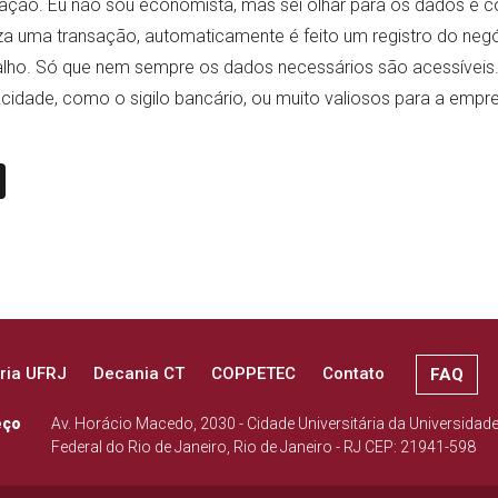
ão. Eu não sou economista, mas sei olhar para os dados e con
za uma transação, automaticamente é feito um registro do negó
alho. Só que nem sempre os dados necessários são acessíveis
vacidade, como o sigilo bancário, ou muito valiosos para a empr
n
book
ail
X
ria UFRJ
Decania CT
COPPETEC
Contato
FAQ
eço
Av. Horácio Macedo, 2030 - Cidade Universitária da Universidad
Federal do Rio de Janeiro, Rio de Janeiro - RJ CEP: 21941-598