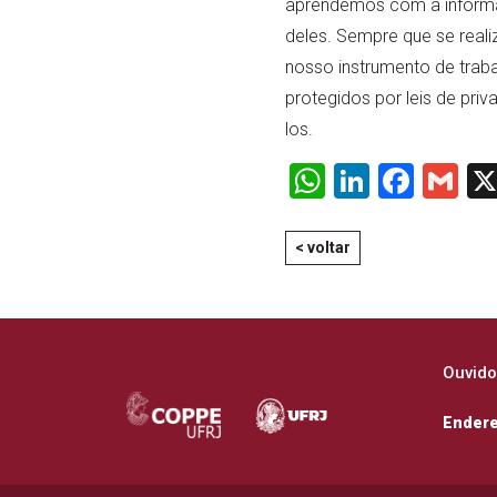
aprendemos com a informaç
deles. Sempre que se reali
nosso instrumento de trab
protegidos por leis de pri
los.
WhatsApp
LinkedI
Face
Gm
< voltar
Ouvido
Ender