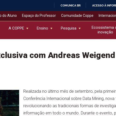
COMUNICA BR
ACESSO À INFO
IR
o do Aluno
Espaço do Professor
Comunidade Coppe
Internacio
PARA
O
Ecossistema 
A COPPE
Ensino
Pesquisa
inovação
CONTEÚDO
xclusiva com Andreas Weigend
Realizada no último mês de setembro, pela primeir
Conferência Internacional sobre Data Mining, nova
revolucionando as tradicionais formas de investig
informação em todo o mundo. Durante o evento, 