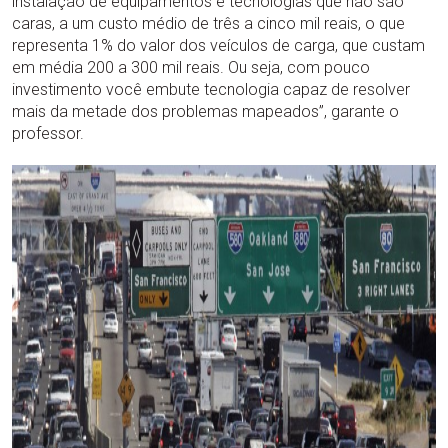
instalação de equipamentos e tecnologias que não são
caras, a um custo médio de três a cinco mil reais, o que
representa 1% do valor dos veículos de carga, que custam
em média 200 a 300 mil reais. Ou seja, com pouco
investimento você embute tecnologia capaz de resolver
mais da metade dos problemas mapeados”, garante o
professor.