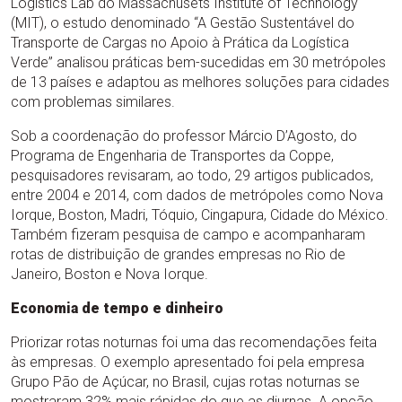
Logistics Lab do Massachusets Institute of Technology
(MIT), o estudo denominado “A Gestão Sustentável do
Transporte de Cargas no Apoio à Prática da Logística
Verde” analisou práticas bem-sucedidas em 30 metrópoles
de 13 países e adaptou as melhores soluções para cidades
com problemas similares.
Sob a coordenação do professor Márcio D’Agosto, do
Programa de Engenharia de Transportes da Coppe,
pesquisadores revisaram, ao todo, 29 artigos publicados,
entre 2004 e 2014, com dados de metrópoles como Nova
Iorque, Boston, Madri, Tóquio, Cingapura, Cidade do México.
Também fizeram pesquisa de campo e acompanharam
rotas de distribuição de grandes empresas no Rio de
Janeiro, Boston e Nova Iorque.
Economia de tempo e dinheiro
Priorizar rotas noturnas foi uma das recomendações feita
às empresas. O exemplo apresentado foi pela empresa
Grupo Pão de Açúcar, no Brasil, cujas rotas noturnas se
mostraram 32% mais rápidas do que as diurnas. A opção