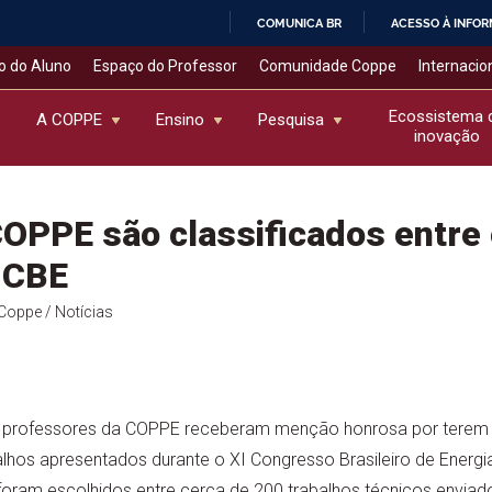
COMUNICA BR
ACESSO À INFO
IR
o do Aluno
Espaço do Professor
Comunidade Coppe
Internacio
PARA
O
Ecossistema 
A COPPE
Ensino
Pesquisa
inovação
CONTEÚDO
OPPE são classificados entre
 CBE
l Coppe
/ Notícias
de professores da COPPE receberam menção honrosa por terem
hos apresentados durante o XI Congresso Brasileiro de Energia
foram escolhidos entre cerca de 200 trabalhos técnicos envia