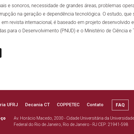
uais e sonoros, necessidade de grandes áreas, problemas opera
rrupção na geração e dependência tecnológica. O estudo, que s
 em revista internacional, é baseado em projeto desenvolvido
s para o Desenvolvimento (PNUD) e o Ministério de Ciência e 
n
book
ail
X
ria UFRJ
Decania CT
COPPETEC
Contato
FAQ
eço
Av. Horácio Macedo, 2030 - Cidade Universitária da Universidad
Federal do Rio de Janeiro, Rio de Janeiro - RJ CEP: 21941-598