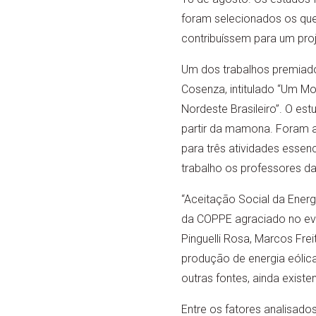
foram selecionados os que
contribuíssem para um pro
Um dos trabalhos premiado
Cosenza, intitulado “Um Mo
Nordeste Brasileiro”. O es
partir da mamona. Foram a
para três atividades esse
trabalho os professores d
“Aceitação Social da Energ
da COPPE agraciado no eve
Pinguelli Rosa, Marcos Fre
produção de energia eólic
outras fontes, ainda exist
Entre os fatores analisad