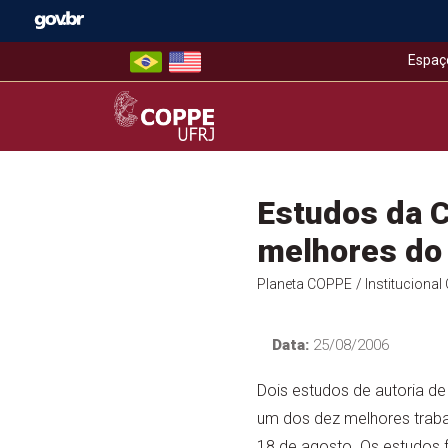
Skip
to
content
Espaç
COPPE – UFRJ
Estudos da C
melhores do
Planeta COPPE
/ Instituciona
Data:
25/08/2006
Dois estudos de autoria 
um dos dez melhores trabal
18 de agosto. Os estudos 