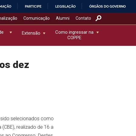
RMAÇÃO
PARTICIPE
LEGISLAÇÃO
ÓRGÃOS DO GOVERNO
nalização
Comunicação
Alumni
Contato
de
Como ingressar na
Extensão
COPPE
 os dez
 sido selecionados como
 (CBE), realizado de 16 a
dos ao Congresso. Destes