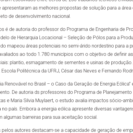
 apresentaram as melhores propostas de solução para a área 
jeto de desenvolvimento nacional.
s é de autoria do professor do Programa de Engenharia de Pr
delo de Hierarquia Locacional – Seleção de Pólos para a Prod
tudo mapeou áreas potenciais no semi-árido nordestino para a p
valiados ao todo 1.780 municípios com o objetivo de definir 
nciais: plantio, esmagamento de sementes e usinas de produçã
a Escola Politécnica da UFRJ, César das Neves e Fernando Rodr
ia Renovável no Brasil – o Caso da Geração de Energia Eólica” é 
nto. De autoria ds professores do Programa de Planejamento 
itas e Maria Silvia Muylaert, o estudo avalia impactos sócio-am
a no país. Embora a energia eólica apresente diversas vantag
em algumas barreiras para sua aceitação social.
os pelos autores destacam-se a capacidade de geração de emp