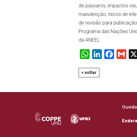
de pássaros, impactos vis
manutenção, riscos de inte
de revisão para publicação
Programa das Nações Unida
da ANEEL.
WhatsApp
LinkedI
Face
Gm
< voltar
Ouvido
Ender