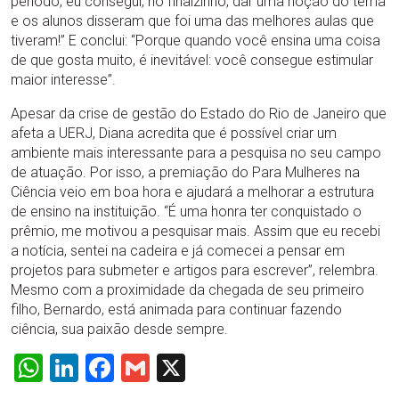
período, eu consegui, no finalzinho, dar uma noção do tema
e os alunos disseram que foi uma das melhores aulas que
tiveram!” E conclui: “Porque quando você ensina uma coisa
de que gosta muito, é inevitável: você consegue estimular
maior interesse”.
Apesar da crise de gestão do Estado do Rio de Janeiro que
afeta a UERJ, Diana acredita que é possível criar um
ambiente mais interessante para a pesquisa no seu campo
de atuação. Por isso, a premiação do Para Mulheres na
Ciência veio em boa hora e ajudará a melhorar a estrutura
de ensino na instituição. “É uma honra ter conquistado o
prêmio, me motivou a pesquisar mais. Assim que eu recebi
a notícia, sentei na cadeira e já comecei a pensar em
projetos para submeter e artigos para escrever”, relembra.
Mesmo com a proximidade da chegada de seu primeiro
filho, Bernardo, está animada para continuar fazendo
ciência, sua paixão desde sempre.
WhatsApp
LinkedIn
Facebook
Gmail
X