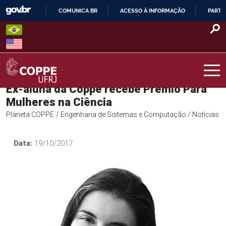
Skip
COMUNICA BR
ACESSO À INFORMAÇÃO
PARTI
to
IR
content
PARA
O
CONTEÚDO
Ex-aluna da Coppe recebe Prêmio Para
COPPE – UFRJ
Mulheres na Ciência
Planeta COPPE
/ Engenharia de Sistemas e Computação
/ Notícias
Data:
19/10/2017