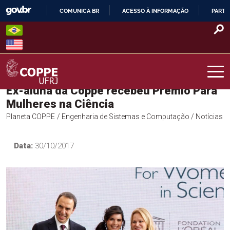
Skip
COMUNICA BR
ACESSO À INFORMAÇÃO
PARTI
to
IR
content
PARA
O
CONTEÚDO
Ex-aluna da Coppe recebeu Prêmio Para
COPPE – UFRJ
Mulheres na Ciência
Planeta COPPE
/ Engenharia de Sistemas e Computação
/ Notícias
Data:
30/10/2017