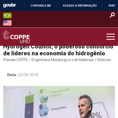
Skip
COMUNICA BR
ACESSO À INFORMAÇÃO
PARTI
to
IR
content
PARA
O
CONTEÚDO
Hydrogen Council, o poderoso consórcio
COPPE – UFRJ
de líderes na economia do hidrogênio
Planeta COPPE
/ Engenharia Metalúrgica e de Materiais
/ Notícias
Data:
20/06/2018