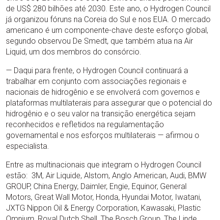
de US$ 280 bilhões até 2030. Este ano, o Hydrogen Council
já organizou fóruns na Coreia do Sul e nos EUA. O mercado
americano é um componente-chave deste esforço global,
segundo observou De Smedt, que também atua na Air
Liquid, um dos membros do consórcio.
— Daqui para frente, o Hydrogen Council continuará a
trabalhar em conjunto com associações regionais e
nacionais de hidrogênio e se envolverá com governos e
plataformas multilaterais para assegurar que o potencial do
hidrogênio e o seu valor na transição energética sejam
reconhecidos e refletidos na regulamentação
governamental e nos esforços multilaterais — afirmou o
especialista.
Entre as multinacionais que integram o Hydrogen Council
estão: 3M, Air Liquide, Alstom, Anglo American, Audi, BMW
GROUP, China Energy, Daimler, Engie, Equinor, General
Motors, Great Wall Motor, Honda, Hyundai Motor, Iwatani,
JXTG Nippon Oil & Energy Corporation, Kawasaki, Plastic
Omnium, Royal Dutch Shell, The Bosch Group, The Linde