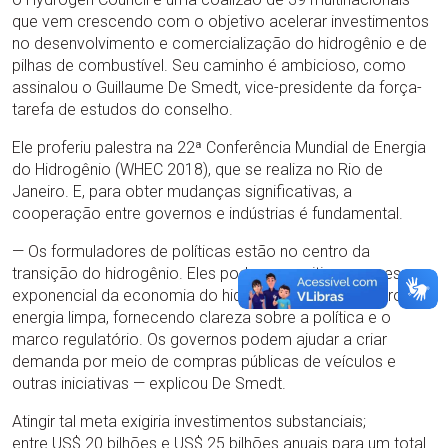
que vem crescendo com o objetivo acelerar investimentos
no desenvolvimento e comercialização do hidrogênio e de
pilhas de combustível. Seu caminho é ambicioso, como
assinalou o Guillaume De Smedt, vice-presidente da força-
tarefa de estudos do conselho.
Ele proferiu palestra na 22ª Conferência Mundial de Energia
do Hidrogênio (WHEC 2018), que se realiza no Rio de
Janeiro. E, para obter mudanças significativas, a
cooperação entre governos e indústrias é fundamental.
— Os formuladores de políticas estão no centro da
transição do hidrogênio. Eles podem permitir o progresso
exponencial da economia do hidrogênio para um futuro de
energia limpa, fornecendo clareza sobre a política e o
marco regulatório. Os governos podem ajudar a criar
demanda por meio de compras públicas de veículos e
outras iniciativas — explicou De Smedt.
Atingir tal meta exigiria investimentos substanciais;
entre US$ 20 bilhões e US$ 25 bilhões anuais para um total