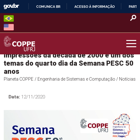
Skip
COMUNICA BR
ACESSO À INFORMAÇÃO
PARTI
to
IR
content
PARA
O
CONTEÚDO
Impressões da década de 2000 é um dos
COPPE – UFRJ
temas do quarto dia da Semana PESC 50
anos
Planeta COPPE
/ Engenharia de Sistemas e Computação
/ Notícias
Data:
12/11/2020