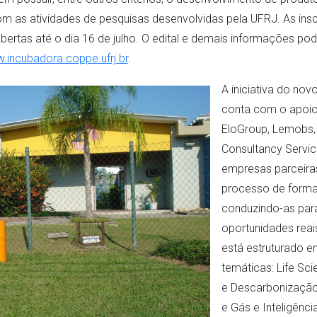
om as atividades de pesquisas desenvolvidas pela UFRJ. As ins
bertas até o dia 16 de julho. O edital e demais informações p
.incubadora.coppe.ufrj.br
.
A iniciativa do no
conta com o apoio
EloGroup, Lemobs, 
Consultancy Servic
empresas parceiras
processo de forma
conduzindo-as par
oportunidades rea
está estruturado e
temáticas: Life Sc
e Descarbonização,
e Gás e Inteligência