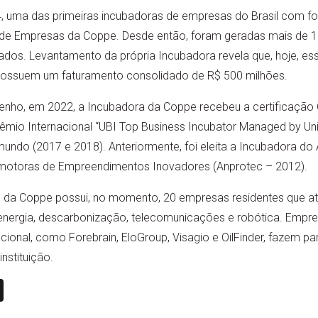
4, uma das primeiras incubadoras de empresas do Brasil com f
a de Empresas da Coppe. Desde então, foram geradas mais de
dos. Levantamento da própria Incubadora revela que, hoje, 
possuem um faturamento consolidado de R$ 500 milhões.
ho, em 2022, a Incubadora da Coppe recebeu a certificação CE
êmio Internacional “UBI Top Business Incubator Managed by Un
undo (2017 e 2018). Anteriormente, foi eleita a Incubadora do
omotoras de Empreendimentos Inovadores (Anprotec – 2012).
 da Coppe possui, no momento, 20 empresas residentes que a
, energia, descarbonização, telecomunicações e robótica. Empr
ional, como Forebrain, EloGroup, Visagio e OilFinder, fazem par
nstituição.
n
book
ail
X