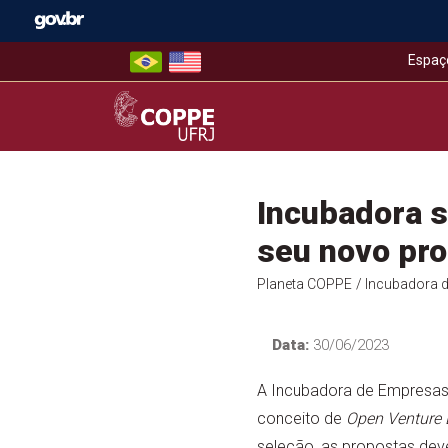
Skip
to
content
Espaç
COPPE – UFRJ
Incubadora s
seu novo pr
Planeta COPPE
/ Incubadora 
Data:
30/06/2023
A Incubadora de Empresas
conceito de
Open Venture 
seleção, as propostas deve