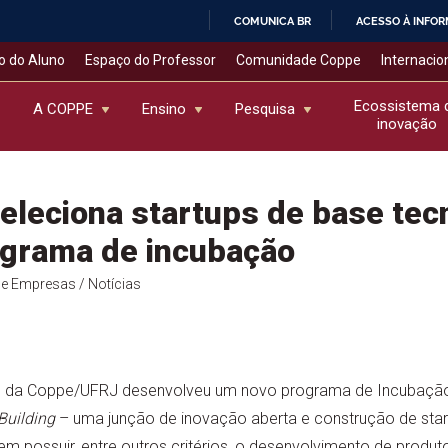
COMUNICA BR
ACESSO À INFO
IR
o do Aluno
Espaço do Professor
Comunidade Coppe
Internacio
PARA
O
Ecossistema 
A COPPE
Ensino
Pesquisa
inovação
CONTEÚDO
eleciona startups de base tec
ograma de incubação
de Empresas
/ Notícias
 da Coppe/UFRJ desenvolveu um novo programa de Incubação,
Building
– uma junção de inovação aberta e construção de start
m possuir, entre outros critérios, o desenvolvimento de produt