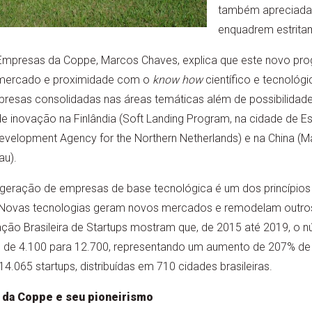
também apreciadas
enquadrem estrita
Empresas da Coppe, Marcos Chaves, explica que este novo pr
mercado e proximidade com o
know how
científico e tecnológ
resas consolidadas nas áreas temáticas além de possibilidades
 inovação na Finlândia (Soft Landing Program, na cidade de Es
evelopment Agency for the Northern Netherlands) e na China (
au).
eração de empresas de base tecnológica é um dos princípios
Novas tecnologias geram novos mercados e remodelam outros”,
ão Brasileira de Startups mostram que, de 2015 até 2019, o
u de 4.100 para 12.700, representando um aumento de 207% de
4.065 startups, distribuídas em 710 cidades brasileiras.
 da Coppe e seu pioneirismo