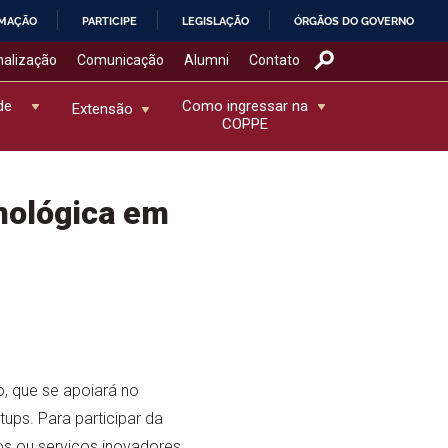
RMAÇÃO
PARTICIPE
LEGISLAÇÃO
ÓRGÃOS DO GOVERNO
nalização
Comunicação
Alumni
Contato
de
Como ingressar na
Extensão
COPPE
nológica em
 que se apoiará no
ups. Para participar da
os ou serviços inovadores,