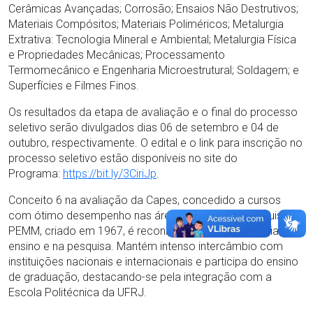
Cerâmicas Avançadas; Corrosão; Ensaios Não Destrutivos;
Materiais Compósitos; Materiais Poliméricos; Metalurgia
Extrativa: Tecnologia Mineral e Ambiental; Metalurgia Física
e Propriedades Mecânicas; Processamento
Termomecânico e Engenharia Microestrutural; Soldagem; e
Superfícies e Filmes Finos.
Os resultados da etapa de avaliação e o final do processo
seletivo serão divulgados dias 06 de setembro e 04 de
outubro, respectivamente. O edital e o link para inscrição no
processo seletivo estão disponíveis no site do
Programa:
https://bit.ly/3CiriJp
.
Conceito 6 na avaliação da Capes, concedido a cursos
com ótimo desempenho nas áreas de ensino e pesquisa, o
PEMM, criado em 1967, é reconhecido pela excelência no
ensino e na pesquisa. Mantém intenso intercâmbio com
instituições nacionais e internacionais e participa do ensino
de graduação, destacando-se pela integração com a
Escola Politécnica da UFRJ.