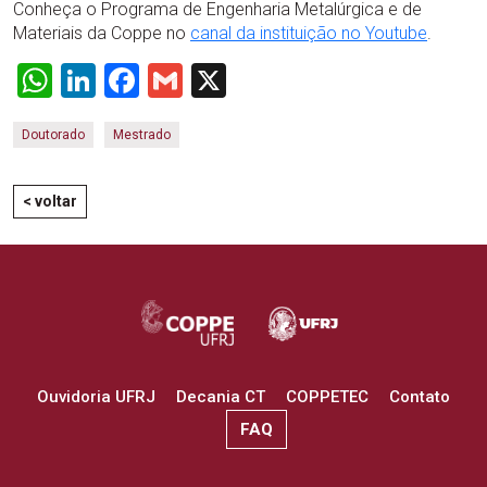
Conheça o Programa de Engenharia Metalúrgica e de
Materiais da Coppe no
canal da instituição no Youtube
.
WhatsApp
LinkedIn
Facebook
Gmail
X
Doutorado
Mestrado
< voltar
Ouvidoria UFRJ
Decania CT
COPPETEC
Contato
FAQ