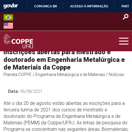
Skip
COMUNICA BR
ACESSO À INFORMAÇÃO
PARTI
to
IR
content
PARA
O
CONTEÚDO
Inscrições abertas para mestrado e
COPPE – UFRJ
doutorado em Engenharia Metalúrgica e
de Materiais da Coppe
Planeta COPPE
/ Engenharia Metalúrgica e de Materiais
/ Notícias
Data:
06/08/2021
Até o dia 20 de agosto estão abertas as inscrições para a
terceira turma de 2021 dos cursos de mestrado e
doutorado do Programa de Engenharia Metalúrgica e de
Materiais (PEMM) da Coppe/UFRJ. As linhas de pesquisa do
Programa se concentram nas seguintes áreas: Biomateriais;