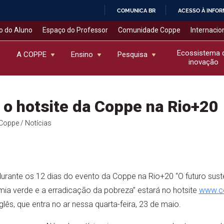
COMUNICA BR
ACESSO À INFO
IR
o do Aluno
Espaço do Professor
Comunidade Coppe
Internacio
PARA
O
Ecossistema 
A COPPE
Ensino
Pesquisa
inovação
CONTEÚDO
r o hotsite da Coppe na Rio+20
l Coppe
/ Notícias
urante os 12 dias do evento da Coppe na Rio+20 “O futuro sust
a verde e a erradicação da pobreza” estará no hotsite
www.co
lês, que entra no ar nessa quarta-feira, 23 de maio.