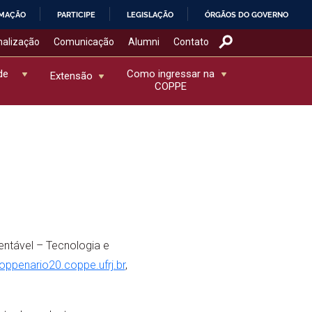
RMAÇÃO
PARTICIPE
LEGISLAÇÃO
ÓRGÃOS DO GOVERNO
nalização
Comunicação
Alumni
Contato
de
Como ingressar na
Extensão
COPPE
entável – Tecnologia e
ppenario20.coppe.ufrj.br
,