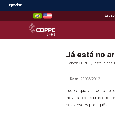
Skip
to
content
Espaç
COPPE – UFRJ
Já está no a
Planeta COPPE
/ Instituciona
Data:
23/05/2012
Tudo o que vai acontecer d
inovação para uma economi
nas versões português e ing