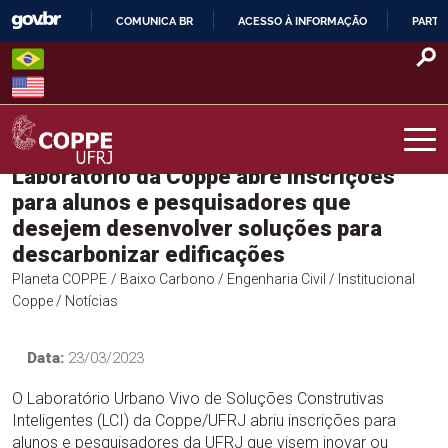
Skip
COMUNICA BR
ACESSO À INFORMAÇÃO
PARTI
to
IR
content
PARA
O
CONTEÚDO
Laboratório da Coppe abre inscrições
COPPE – UFRJ
para alunos e pesquisadores que
desejem desenvolver soluções para
descarbonizar edificações
Planeta COPPE
/ Baixo Carbono
/ Engenharia Civil
/ Institucional
Coppe
/ Notícias
Data:
23/03/2023
O Laboratório Urbano Vivo de Soluções Construtivas
Inteligentes (LCI) da Coppe/UFRJ abriu inscrições para
alunos e pesquisadores da UFRJ que visem inovar ou