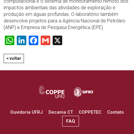
computacional e o sistema de monitoramento remoto dos
impactos ambientais das atividades de exploração e
produção em águas profundas. O laboratório também
desenvolve projetos para a Agência Nacional de Petróleo
(ANP) e Empresa de Pesquisa Energética (EPE).
WhatsApp
LinkedIn
Facebook
Gmail
X
< voltar
Ouvidoria UFRJ
Decania CT
COPPETEC
Contato
FAQ