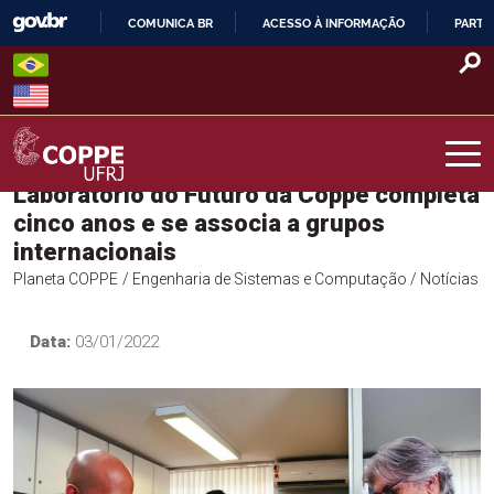
Skip
COMUNICA BR
ACESSO À INFORMAÇÃO
PARTI
to
IR
content
PARA
O
CONTEÚDO
Laboratório do Futuro da Coppe completa
COPPE – UFRJ
cinco anos e se associa a grupos
internacionais
Planeta COPPE
/ Engenharia de Sistemas e Computação
/ Notícias
Data:
03/01/2022