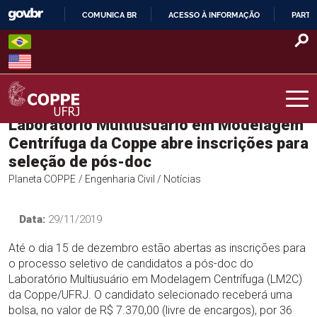
Skip
COMUNICA BR
ACESSO À INFORMAÇÃO
PARTI
to
IR
content
PARA
O
CONTEÚDO
Laboratório Multiusuário em Modelagem
COPPE – UFRJ
Centrífuga da Coppe abre inscrições para
seleção de pós-doc
Planeta COPPE
/ Engenharia Civil
/ Notícias
Data:
29/11/2019
Até o dia 15 de dezembro estão abertas as inscrições para
o processo seletivo de candidatos a pós-doc do
Laboratório Multiusuário em Modelagem Centrífuga (LM2C)
da Coppe/UFRJ. O candidato selecionado receberá uma
bolsa, no valor de R$ 7.370,00 (livre de encargos), por 36