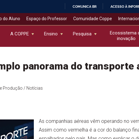
COMUNICA BR
ACESSO À INFO
IR
o do Aluno
Espaço do Professor
Comunidade Coppe
Internacio
PARA
O
Ecossistema 
A COPPE
Ensino
Pesquisa
inovação
CONTEÚDO
amplo panorama do transporte 
de Produção
/ Notícias
As companhias aéreas vêm operando no verm
Assim como vermelha é a cor do balanço fin
espalhados pelo país. Mas como explicar o d