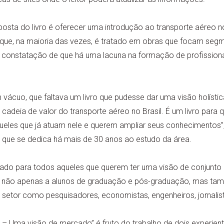
osta do livro é oferecer uma introdução ao transporte aéreo no 
, que, na maioria das vezes, é tratado em obras que focam seg
da constatação de que há uma lacuna na formação de profissio
ácuo, que faltava um livro que pudesse dar uma visão holístic
deia de valor do transporte aéreo no Brasil. É um livro para q
ueles que já atuam nele e querem ampliar seus conhecimentos”, 
 que se dedica há mais de 30 anos ao estudo da área.
icado para todos aqueles que querem ter uma visão de conjunto
ssar não apenas a alunos de graduação e pós-graduação, mas t
 setor como pesquisadores, economistas, engenheiros, jornalist
l – Uma visão de mercado” é fruto do trabalho de dois experient