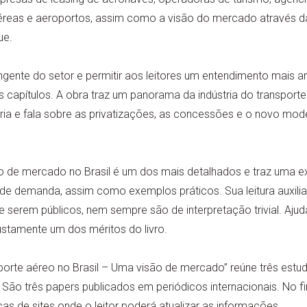
éreas e aeroportos, assim como a visão do mercado através 
ue.
ngente do setor e permitir aos leitores um entendimento mais am
is capítulos. A obra traz um panorama da indústria do transport
ia e fala sobre as privatizações, as concessões e o novo mod
ão de mercado no Brasil é um dos mais detalhados e traz uma e
de demanda, assim como exemplos práticos. Sua leitura auxil
 serem públicos, nem sempre são de interpretação trivial. Ajud
justamente um dos méritos do livro.
sporte aéreo no Brasil – Uma visão de mercado” reúne três estu
 São três papers publicados em periódicos internacionais. No fi
icas de sites onde o leitor poderá atualizar as informações.