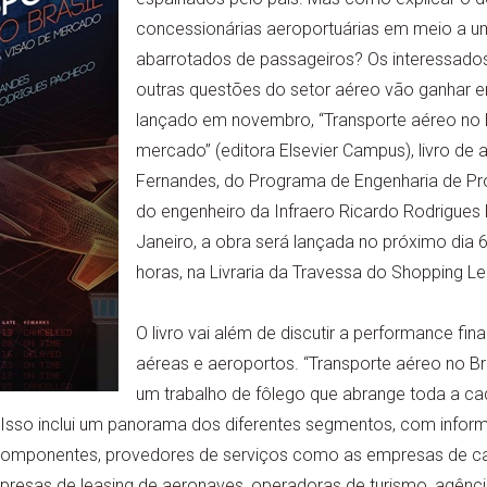
concessionárias aeroportuárias em meio a u
abarrotados de passageiros? Os interessado
outras questões do setor aéreo vão ganhar e
lançado em novembro, “Transporte aéreo no 
mercado” (editora Elsevier Campus), livro de a
Fernandes, do Programa de Engenharia de P
do engenheiro da Infraero Ricardo Rodrigues
Janeiro, a obra será lançada no próximo dia 
horas, na Livraria da Travessa do Shopping Le
O livro vai além de discutir a performance fi
aéreas e aeroportos. “Transporte aéreo no Bra
um trabalho de fôlego que abrange toda a ca
. Isso inclui um panorama dos diferentes segmentos, com infor
componentes, provedores de serviços como as empresas de ca
mpresas de leasing de aeronaves, operadoras de turismo, agênc