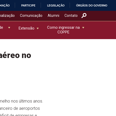
RMAÇÃO
PARTICIPE
LEGISLAÇÃO
ÓRGÃOS DO GOVERNO
nalização
Comunicação
Alumni
Contato
de
Como ingressar na
Extensão
COPPE
aéreo no
elho nos últimos anos.
anceiro de aeroportos
éficit de empresas e