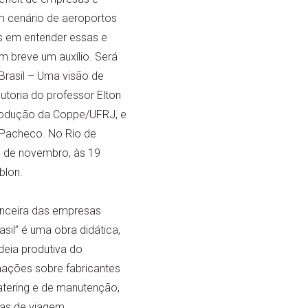
m cenário de aeroportos
s em entender essas e
m breve um auxílio. Será
Brasil – Uma visão de
utoria do professor Elton
rodução da Coppe/UFRJ, e
 Pacheco. No Rio de
6 de novembro, às 19
blon.
nanceira das empresas
sil” é uma obra didática,
deia produtiva do
mações sobre fabricantes
tering e de manutenção,
ias de viagem.