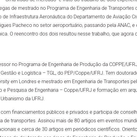
gas de mestrado no Programa de Engenharia de Transportes d
e Infraestrutura Aeronáutica do Departamento de Aviação Civ
igues Pacheco no setor aeroportuário, passando pela ANAC, e o
a. O reencontro dos dois resultou nesse trabalho, que agora ch
essor no Programa de Engenharia de Produção da COPPE/UFRJ
, Gestão e Logística – TGL, do PEP/Coppe/UFRJ. Tem doutorad
rsity em Londres e mestrado em Engenharia de Transportes pelo 
 e Pesquisa de Engenharia – Coppe/UFRJ e formação em arqui
e Urbanismo da UFRJ.
om financiamentos públicos e privados e participa de conselho
rea de transportes. Assinou mais de 80 artigos em eventos mund
nacionais e cerca de 30 artigos em periódicos científicos. Orien