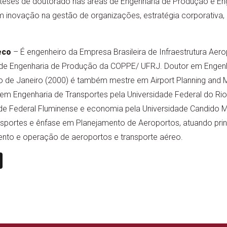
teses de doutorado nas áreas de Engenharia de Produção e Eng
 inovação na gestão de organizações, estratégia corporativa, 
eco
– É engenheiro da Empresa Brasileira de Infraestrutura Aerop
de Engenharia de Produção da COPPE/ UFRJ. Doutor em Engenh
io de Janeiro (2000) é também mestre em Airport Planning and
em Engenharia de Transportes pela Universidade Federal do Rio
ade Federal Fluminense e economia pela Universidade Candido 
nsportes e ênfase em Planejamento de Aeroportos, atuando pri
ento e operação de aeroportos e transporte aéreo.
n
book
ail
X