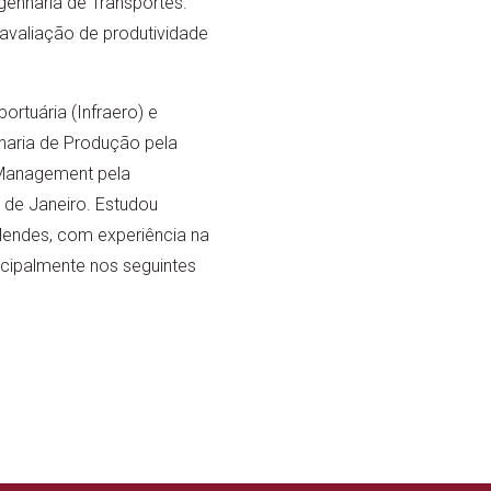
enharia de Transportes.
avaliação de produtividade
ortuária (Infraero) e
aria de Produção pela
 Management pela
 de Janeiro. Estudou
Mendes, com experiência na
ncipalmente nos seguintes