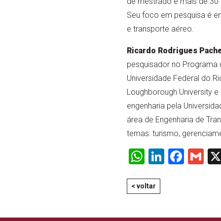
de mestrado e mais de 30 
Seu foco em pesquisa é em
e transporte aéreo.
Ricardo Rodrigues Pach
pesquisador no Programa 
Universidade Federal do R
Loughborough University e 
engenharia pela Universid
área de Engenharia de Tra
temas: turismo, gerenciam
WhatsApp
LinkedI
Face
Gm
< voltar