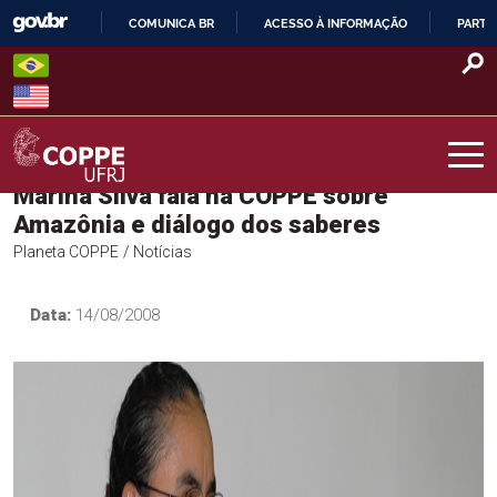
Skip
COMUNICA BR
ACESSO À INFORMAÇÃO
PARTI
to
IR
content
PARA
O
CONTEÚDO
Marina Silva fala na COPPE sobre
COPPE – UFRJ
Amazônia e diálogo dos saberes
Planeta COPPE
/ Notícias
Data:
14/08/2008