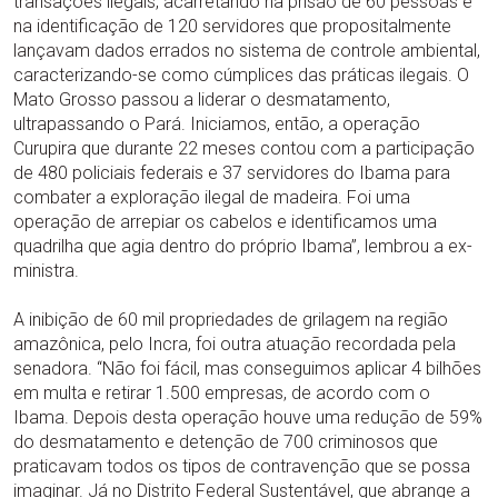
transações ilegais, acarretando na prisão de 60 pessoas e
na identificação de 120 servidores que propositalmente
lançavam dados errados no sistema de controle ambiental,
caracterizando-se como cúmplices das práticas ilegais. O
Mato Grosso passou a liderar o desmatamento,
ultrapassando o Pará. Iniciamos, então, a operação
Curupira que durante 22 meses contou com a participação
de 480 policiais federais e 37 servidores do Ibama para
combater a exploração ilegal de madeira. Foi uma
operação de arrepiar os cabelos e identificamos uma
quadrilha que agia dentro do próprio Ibama”, lembrou a ex-
ministra.
A inibição de 60 mil propriedades de grilagem na região
amazônica, pelo Incra, foi outra atuação recordada pela
senadora. “Não foi fácil, mas conseguimos aplicar 4 bilhões
em multa e retirar 1.500 empresas, de acordo com o
Ibama. Depois desta operação houve uma redução de 59%
do desmatamento e detenção de 700 criminosos que
praticavam todos os tipos de contravenção que se possa
imaginar. Já no Distrito Federal Sustentável, que abrange a