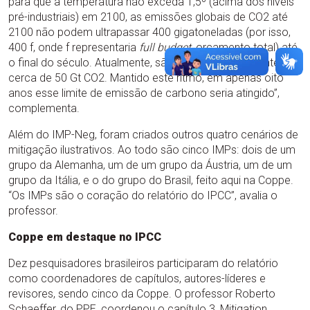
para que a temperatura não exceda 1,5º (acima dos níveis
pré-industriais) em 2100, as emissões globais de CO2 até
2100 não podem ultrapassar 400 gigatoneladas (por isso,
400 f, onde f representaria
full budget
, orçamento total) até
o final do século. Atualmente, são emitidas, anualmente,
cerca de 50 Gt CO2. Mantido este ritmo, em apenas oito
anos esse limite de emissão de carbono seria atingido”,
complementa.
Além do IMP-Neg, foram criados outros quatro cenários de
mitigação ilustrativos. Ao todo são cinco IMPs: dois de um
grupo da Alemanha, um de um grupo da Áustria, um de um
grupo da Itália, e o do grupo do Brasil, feito aqui na Coppe.
“Os IMPs são o coração do relatório do IPCC”, avalia o
professor.
Coppe em destaque no IPCC
Dez pesquisadores brasileiros participaram do relatório
como coordenadores de capítulos, autores-líderes e
revisores, sendo cinco da Coppe. O professor Roberto
Schaeffer, do PPE, coordenou o capítulo 3, Mitigation