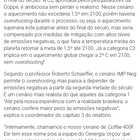
o final do século. A C2, apontada pelos pesquisadores da
Coppe, é ambiciosa sem perder o realismo. Nesse cenário
o aquecimento não excederia 1,5º em 2100, porém haveria
overshooting
durante o processo, ou seja, o aquecimento
superaria este patamar antes do final do século, mas seria
compensado por medidas de mitigação com altos níveis
de emissões negativas, o que faria a temperatura média do
planeta retornar à meta de 1,5º até 2100. Já a categoria C3
implica em o aquecimento global chegar a 2º C em 2100,
sem
overshooting
”.
Segundo o professor Roberto Schaeffer, o cenário IMP-Neg
permite o
overshooting
, mas passa a depender de
emissões negativas a partir da segunda metade do século.
É um cenário mais realista do que aqueles da categoria 1.
“Até pela nossa experiência com a realidade brasileira, o
cenário confere maior peso às emissões negativas”,
explica o coordenador do capítulo 3 do relatório.
“Internamente, chamamos o nosso cenário de
Coffee
400F.
Ele tem esse nome pois a equipe do Cenergia ‘orçou’ que