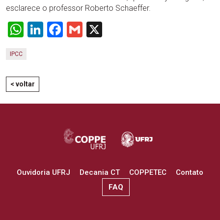
esclarece o professor Roberto Schaeffer.
WhatsApp
LinkedIn
Facebook
Gmail
X
IPCC
< voltar
Ouvidoria UFRJ
Decania CT
COPPETEC
Contato
FAQ