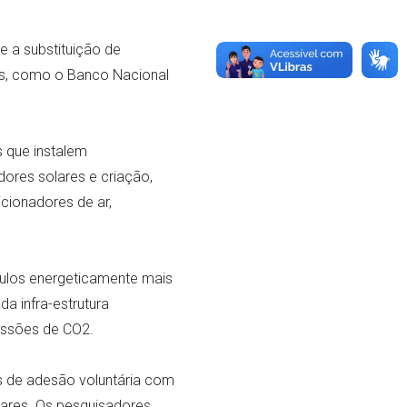
 a substituição de
is, como o Banco Nacional
 que instalem
dores solares e criação,
icionadores de ar,
culos energeticamente mais
a infra-estrutura
issões de CO2.
s de adesão voluntária com
ulares. Os pesquisadores