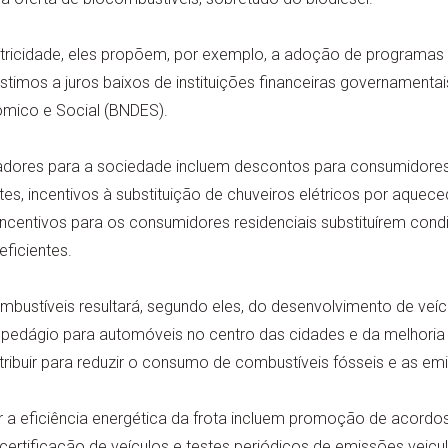
tricidade, eles propõem, por exemplo, a adoção de programas e
imos a juros baixos de instituições financeiras governamenta
mico e Social (BNDES).
dores para a sociedade incluem descontos para consumidores
es, incentivos à substituição de chuveiros elétricos por aquece
incentivos para os consumidores residenciais substituírem cond
eficientes.
mbustíveis resultará, segundo eles, do desenvolvimento de veí
 pedágio para automóveis no centro das cidades e da melhoria d
ribuir para reduzir o consumo de combustíveis fósseis e as em
 a eficiência energética da frota incluem promoção de acordo
, certificação de veículos e testes periódicos de emissões veic