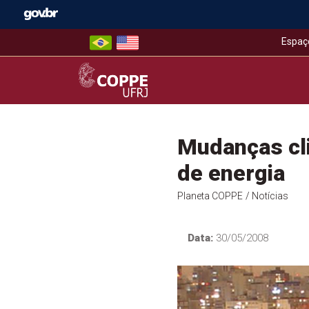
Skip
to
content
Espaç
COPPE – UFRJ
Mudanças cl
de energia
Planeta COPPE
/ Notícias
Data:
30/05/2008