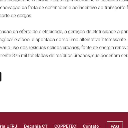
novação da frota de caminhões e ao incentivo ao transporte fe
porte de cargas.
nsão da oferta de eletricidade, a geração de eletricidade a pa
çúcar e álcool é apontada como uma alternativa interessante. 
ivar o uso dos resíduos sólidos urbanos, fonte de energia renov
iamente 375 mil toneladas de resíduos urbanos, que poderiam se
n
book
ail
X
ria UFRJ
Decania CT
COPPETEC
Contato
FAQ