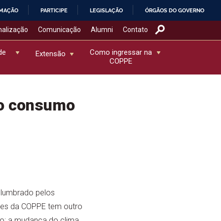
RMAÇÃO
PARTICIPE
LEGISLAÇÃO
ÓRGÃOS DO GOVERNO
nalização
Comunicação
Alumni
Contato
de
Como ingressar na
Extensão
COPPE
do consumo
slumbrado pelos
es da COPPE tem outro
vo: a mudança do clima