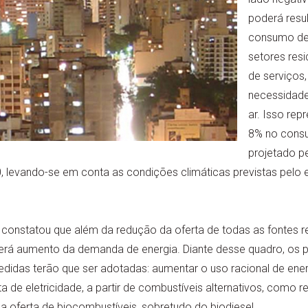
poderá resu
consumo de 
setores resi
de serviços,
necessidade
ar. Isso rep
8% no consu
projetado p
, levando-se em conta as condições climáticas previstas pelo 
constatou que além da redução da oferta de todas as fontes 
erá aumento da demanda de energia. Diante desse quadro, os 
idas terão que ser adotadas: aumentar o uso racional de energ
ta de eletricidade, a partir de combustíveis alternativos, como 
a oferta de biocombustíveis, sobretudo do biodiesel.