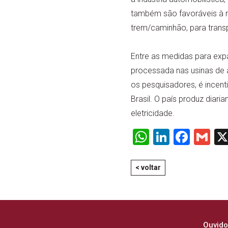
também são favoráveis à re
trem/caminhão, para trans
Entre as medidas para expa
processada nas usinas de a
os pesquisadores, é incent
Brasil. O país produz diar
eletricidade.
WhatsApp
LinkedI
Face
Gm
< voltar
Ouvido