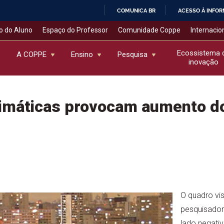
COMUNICA BR
ACESSO À INFO
IR
o do Aluno
Espaço do Professor
Comunidade Coppe
Internacio
PARA
O
Ecossistema 
A COPPE
Ensino
Pesquisa
inovação
CONTEÚDO
imáticas provocam aumento 
O quadro vi
pesquisador
lado negati