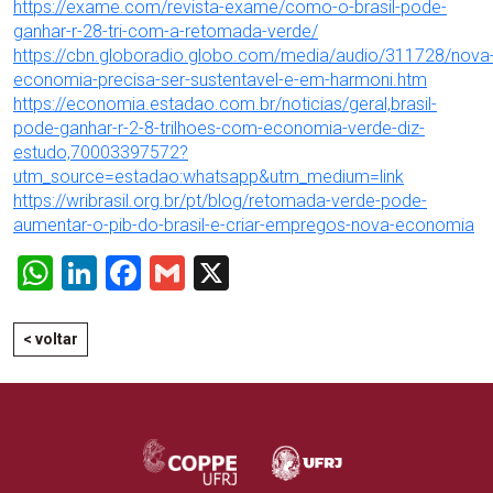
https://exame.com/revista-exame/como-o-brasil-pode-
ganhar-r-28-tri-com-a-retomada-verde/
https://cbn.globoradio.globo.com/media/audio/311728/nova
economia-precisa-ser-sustentavel-e-em-harmoni.htm
https://economia.estadao.com.br/noticias/geral,brasil-
pode-ganhar-r-2-8-trilhoes-com-economia-verde-diz-
estudo,70003397572?
utm_source=estadao:whatsapp&utm_medium=link
https://wribrasil.org.br/pt/blog/retomada-verde-pode-
aumentar-o-pib-do-brasil-e-criar-empregos-nova-economia
WhatsApp
LinkedIn
Facebook
Gmail
X
< voltar