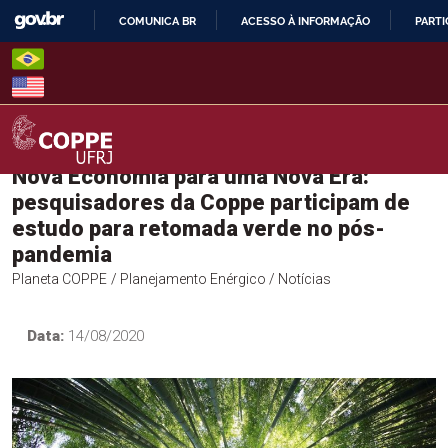
Skip
COMUNICA BR
ACESSO À INFORMAÇÃO
PARTI
to
IR
content
PARA
O
CONTEÚDO
Nova Economia para uma Nova Era:
COPPE – UFRJ
pesquisadores da Coppe participam de
estudo para retomada verde no pós-
pandemia
Planeta COPPE
/ Planejamento Enérgico
/ Notícias
Data:
14/08/2020