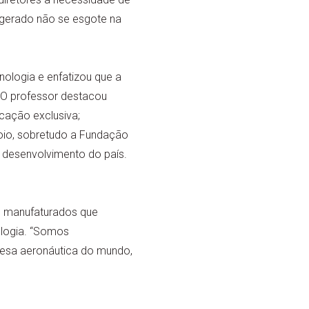
 gerado não se esgote na
nologia e enfatizou que a
 O professor destacou
icação exclusiva;
oio, sobretudo a Fundação
o desenvolvimento do país.
ns manufaturados que
ologia. “Somos
resa aeronáutica do mundo,