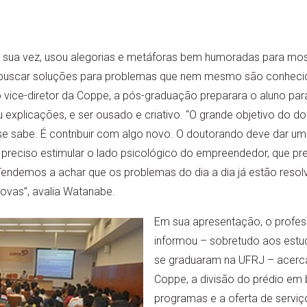
 sua vez, usou alegorias e metáforas bem humoradas para mostr
e buscar soluções para problemas que nem mesmo são conheci
o vice-diretor da Coppe, a pós-graduação preparara o aluno par
 explicações, e ser ousado e criativo. “O grande objetivo do d
 sabe. É contribuir com algo novo. O doutorando deve dar um ‘s
é preciso estimular o lado psicológico do empreendedor, que pr
Tendemos a achar que os problemas do dia a dia já estão reso
ovas”, avalia Watanabe.
Em sua apresentação, o profes
informou – sobretudo aos est
se graduaram na UFRJ – acerca
Coppe, a divisão do prédio em 
programas e a oferta de serviço