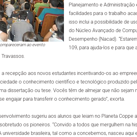
Planejamento e Administração 
facilidades para o trabalho a
isso inclui a possibilidade de 
do Núcleo Avançado de Compu
Desempenho (Nacad). “Estaremo
compareceram ao evento
109, para ajuda-los e para que
e Travassos.
u a recepção aos novos estudantes incentivando-os ao empree
sociedade o conhecimento científico e tecnológico produzido pe
uma dissertação ou tese. Vocês têm de almejar que não seja
 engajar para transferir o conhecimento gerado”, exorta.
senvolvimento sugeriu aos alunos que leiam no Planeta Coppe 
, sobretudo os pioneiros. “Convido a todos que mergulhem na h
A universidade brasileira, tal como a concebemos, nasceu aqui e