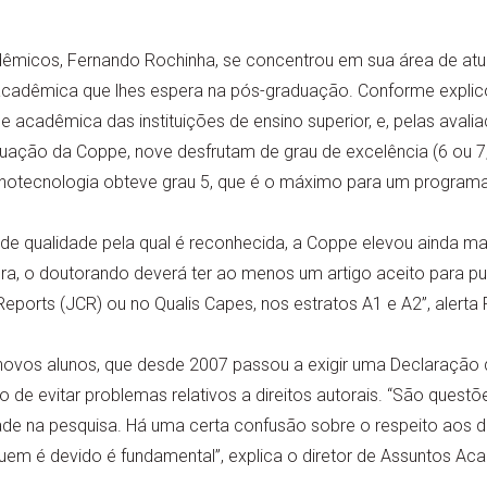
dêmicos, Fernando Rochinha, se concentrou em sua área de atua
acadêmica que lhes espera na pós-graduação. Conforme explicou 
e acadêmica das instituições de ensino superior, e, pelas avali
ação da Coppe, nove desfrutam de grau de excelência (6 ou 7
notecnologia obteve grau 5, que é o máximo para um programa
de qualidade pela qual é reconhecida, a Coppe elevou ainda ma
gora, o doutorando deverá ter ao menos um artigo aceito para p
 Reports (JCR) ou no Qualis Capes, nos estratos A1 e A2”, alerta
novos alunos, que desde 2007 passou a exigir uma Declaração d
vo de evitar problemas relativos a direitos autorais. “São ques
dade na pesquisa. Há uma certa confusão sobre o respeito aos di
 quem é devido é fundamental”, explica o diretor de Assuntos Ac