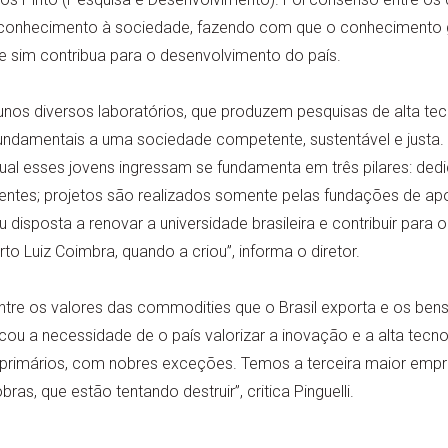
e conhecimento à sociedade, fazendo com que o conhecimento
sim contribua para o desenvolvimento do país.
lunos diversos laboratórios, que produzem pesquisas de alta tec
fundamentais a uma sociedade competente, sustentável e justa.
 qual esses jovens ingressam se fundamenta em três pilares: ded
entes; projetos são realizados somente pelas fundações de ap
disposta a renovar a universidade brasileira e contribuir para 
rto Luiz Coimbra, quando a criou”, informa o diretor.
ntre os valores das commodities que o Brasil exporta e os be
cou a necessidade de o país valorizar a inovação e a alta tecn
primários, com nobres exceções. Temos a terceira maior emp
as, que estão tentando destruir”, critica Pinguelli.