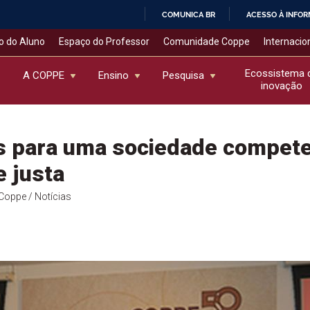
COMUNICA BR
ACESSO À INFO
IR
o do Aluno
Espaço do Professor
Comunidade Coppe
Internacio
PARA
O
Ecossistema 
A COPPE
Ensino
Pesquisa
inovação
CONTEÚDO
s para uma sociedade compete
e justa
l Coppe
/ Notícias