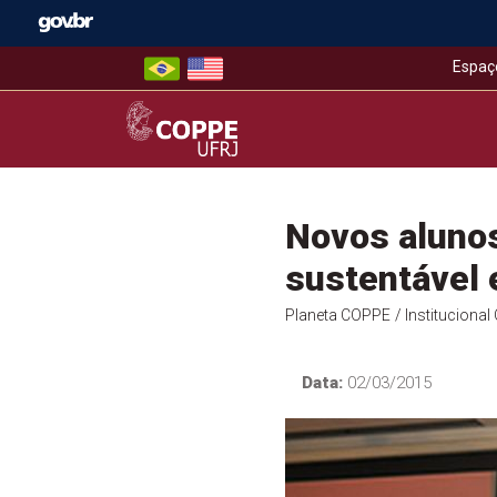
Skip
to
content
Espaç
COPPE – UFRJ
Novos aluno
sustentável 
Planeta COPPE
/ Instituciona
Data:
02/03/2015