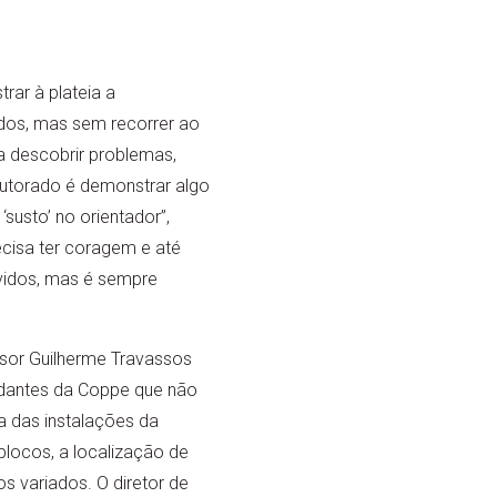
ar à plateia a
dos, mas sem recorrer ao
a descobrir problemas,
outorado é demonstrar algo
usto’ no orientador”,
ecisa ter coragem e até
lvidos, mas é sempre
sor Guilherme Travassos
udantes da Coppe que não
 das instalações da
blocos, a localização de
s variados. O diretor de