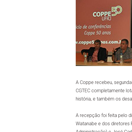
A Coppe recebeu, segunda-
CGTEC completamente lotad
história, e também os desaf
A recepção foi feita pelo d
Watanabe e dos diretores 
Administração) e José Carl