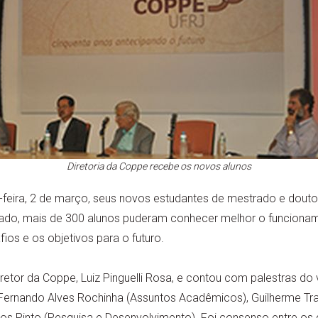
Diretoria da Coppe recebe os novos alunos
feira, 2 de março, seus novos estudantes de mestrado e douto
o, mais de 300 alunos puderam conhecer melhor o funcionamen
ios e os objetivos para o futuro.
iretor da Coppe, Luiz Pinguelli Rosa, e contou com palestras do 
Fernando Alves Rochinha (Assuntos Acadêmicos), Guilherme Tr
os Pinto (Pesquisa e Desenvolvimento). Foi consenso entre os 