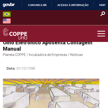
Skip
COMUNICA BR
ACESSO À INFORMAÇÃO
PARTI
to
IR
content
PARA
O
CONTEÚDO
Olho Eletrônico Aposenta Contagem
COPPE – UFRJ
Manual
Planeta COPPE
/ Incubadora de Empresas
/ Notícias
Data:
01/10/1998