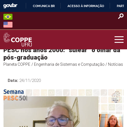
Skip
COMUNICA BR
ACESSO À INFORMAÇÃO
PARTI
to
IR
content
PARA
O
CONTEÚDO
PESC nos anos 2000: “sulear” o olhar da
COPPE – UFRJ
pós-graduação
Planeta COPPE
/ Engenharia de Sistemas e Computação
/ Notícias
Data:
24/11/2020