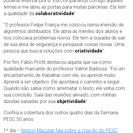
poderia reservar pra si. Ela compartilhou comigo aqueles
temas e me abriu as portas para muitas parcerias. Ela tem
a qualidade da
colaboratividade
”.
“O professor Felipe França me colocou numa imersão de
algoritmos distribuídos. Ele abria as mentes dos alunos e
nos colocava problemas novos. Ele tem a ousadia de sair
de sua área de segurança e pesquisar coisas novas. Uma
pessoa que busca soluções com
criatividade
”.
Por fim, Fábio Protti destacou aquela que via como
qualidade marcante do professor Valmir Barbosa. “Foi um
encantamento de trabalhar com ele, eu aprendi muito.
Aprendi a ser objetivo. Ele apontava o caminho a seguir.
Quando não sabia como arrematar o texto, ele vinha com
sua concisão. Saía das reuniões aliviado, com minhas
dúvidas sanadas por sua
objetividade
”.
Confira a cobertura dos outros quatro dias da Semana
PESC 50 anos:
1º dia –
Nelson Maculan fala sobre a criação do PESC