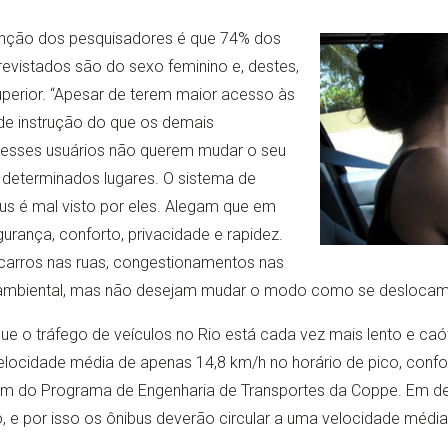
nção dos pesquisadores é que 74% dos
trevistados são do sexo feminino e, destes,
uperior. “Apesar de terem maior acesso às
de instrução do que os demais
e esses usuários não querem mudar o seu
eterminados lugares. O sistema de
bus é mal visto por eles. Alegam que em
urança, conforto, privacidade e rapidez.
arros nas ruas, congestionamentos nas
 ambiental, mas não desejam mudar o modo como se deslocam”,
e o tráfego de veículos no Rio está cada vez mais lento e caó
velocidade média de apenas 14,8 km/h no horário de pico, conf
ém do Programa de Engenharia de Transportes da Coppe. Em de
o, e por isso os ônibus deverão circular a uma velocidade média