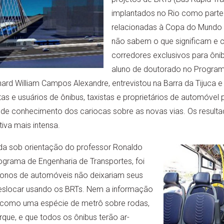
implantados no Rio como parte 
relacionadas à Copa do Mundo 
não sabem o que significam e 
corredores exclusivos para ônib
aluno de doutorado no Program
ard William Campos Alexandre, entrevistou na Barra da Tijuca e
as e usuários de ônibus, taxistas e proprietários de automóvel pa
u de conhecimento dos cariocas sobre as novas vias. Os result
va mais intensa.
ada sob orientação do professor Ronaldo
grama de Engenharia de Transportes, foi
onos de automóveis não deixariam seus
eslocar usando os BRTs. Nem a informação
 como uma espécie de metrô sobre rodas,
ue, e que todos os ônibus terão ar-