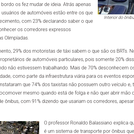
 bordo os fez mudar de ideia. Atrás apenas
s usuários de automóveis estão entre os que
Interior do ônibu
cimento, com 23% declarando saber o que
onhecer os corredores expressos
as Olimpíadas.
nto, 29% dos motoristas de táxi sabem o que são os BRTs. No 
oprietários de automóveis particulares, pois somente 20% dis
ndo não estivessem trabalhando. Mais de 70% desconhecem os
dade, como parte da infraestrutura viária para os eventos espo
tataram que 74% dos taxistas não possuem outro veículo e, ta
e locomover mesmo quando está de folga e não quer abrir mão d
de ônibus, com 91% dizendo que usariam os corredores, apes
O professor Ronaldo Balassiano explica qu
é um sistema de transporte por ônibus que