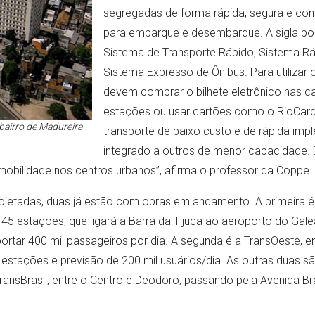
segregadas de forma rápida, segura e con
para embarque e desembarque. A sigla po
Sistema de Transporte Rápido, Sistema Rá
Sistema Expresso de Ônibus. Para utilizar o
devem comprar o bilhete eletrônico nas ca
estações ou usar cartões como o RioCard
bairro de Madureira
transporte de baixo custo e de rápida imp
integrado a outros de menor capacidade.
mobilidade nos centros urbanos”, afirma o professor da Coppe.
rojetadas, duas já estão com obras em andamento. A primeira é
45 estações, que ligará a Barra da Tijuca ao aeroporto do Gal
portar 400 mil passageiros por dia. A segunda é a TransOeste, en
estações e previsão de 200 mil usuários/dia. As outras duas sã
ransBrasil, entre o Centro e Deodoro, passando pela Avenida Bra