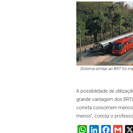
Sistema similar ao BRT foi im
A possibilidade de utilizaç
grande vantagem dos BRTs,
correta consomem menos e
menos”, conclui o profess
WhatsApp
LinkedI
Face
Gm