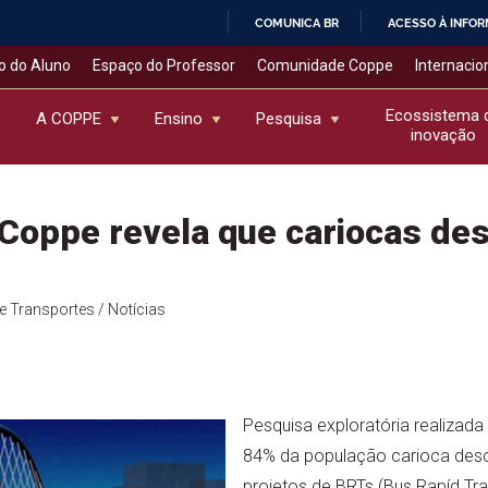
COMUNICA BR
ACESSO À INFO
IR
o do Aluno
Espaço do Professor
Comunidade Coppe
Internacio
PARA
O
Ecossistema 
A COPPE
Ensino
Pesquisa
inovação
CONTEÚDO
 Coppe revela que cariocas d
de Transportes
/ Notícias
Pesquisa exploratória realizad
84% da população carioca des
projetos de BRTs (Bus Rapíd Tra