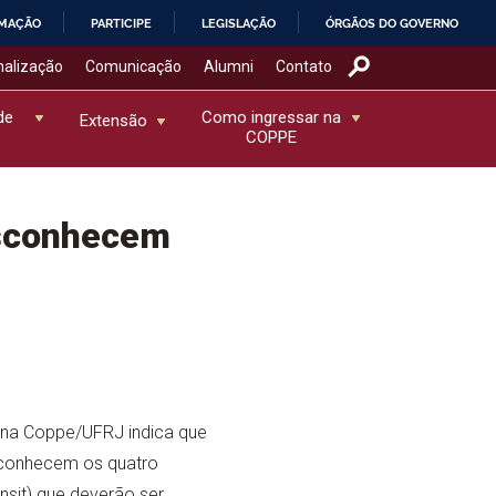
RMAÇÃO
PARTICIPE
LEGISLAÇÃO
ÓRGÃOS DO GOVERNO
nalização
Comunicação
Alumni
Contato
de
Como ingressar na
Extensão
COPPE
esconhecem
a na Coppe/UFRJ indica que
conhecem os quatro
nsit) que deverão ser