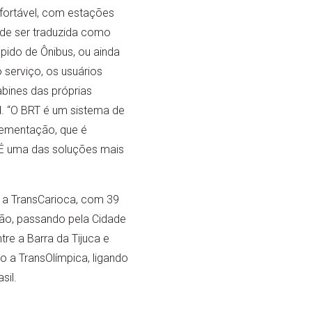
fortável, com estações
de ser traduzida como
pido de Ônibus, ou ainda
 serviço, os usuários
bines das próprias
. “O BRT é um sistema de
lementação, que é
 É uma das soluções mais
 a TransCarioca, com 39
eão, passando pela Cidade
tre a Barra da Tijuca e
o a TransOlímpica, ligando
sil.