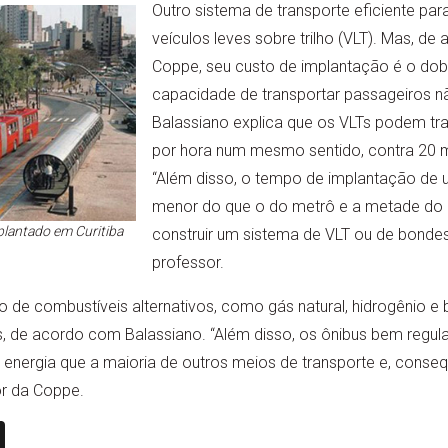
Outro sistema de transporte eficiente par
veículos leves sobre trilho (VLT). Mas, d
Coppe, seu custo de implantação é o dob
capacidade de transportar passageiros nã
Balassiano explica que os VLTs podem tr
por hora num mesmo sentido, contra 20 m
“Além disso, o tempo de implantação de 
menor do que o do metrô e a metade do 
plantado em Curitiba
construir um sistema de VLT ou de bonde
professor.
ão de combustíveis alternativos, como gás natural, hidrogênio e 
 de acordo com Balassiano. “Além disso, os ônibus bem regu
nergia que a maioria de outros meios de transporte e, conse
or da Coppe.
n
book
ail
X