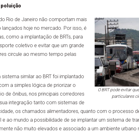
 poluição
s do Rio de Janeiro não comportam mais
o lançados hoje no mercado. Por isso, é
s, como a implantação de BRTs, para
nsporte coletivo e evitar que um grande
ares circule ao mesmo tempo pelas
sistema similar ao BRT foi implantado
com a simples lógica de priorizar o
O BRT pode evitar qu
io de ônibus, nos principais corredores
particulares 
 sua integração tanto com sistemas de
cidade, os chamados alimentadores, quanto com o processo de
l e ao mundo a possibilidade de se implantar um sistema de tra
vamente não muito elevados e associado a um ambiente urbano m