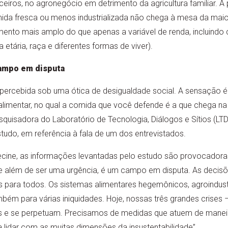
nceiros, no agronegócio em detrimento da agricultura familiar. 
ida fresca ou menos industrializada não chega à mesa da maio
mento mais amplo do que apenas a variável de renda, incluindo c
 etária, raça e diferentes formas de viver).
campo em disputa
 percebida sob uma ótica de desigualdade social. A sensação é
limentar, no qual a comida que você defende é a que chega na 
esquisadora do Laboratório de Tecnologia, Diálogos e Sítios (LT
studo, em referência à fala de um dos entrevistados.
Recine, as informações levantadas pelo estudo são provocadora
ade além de ser uma urgência, é um campo em disputa. As decis
 para todos. Os sistemas alimentares hegemônicos, agroindustr
mbém para várias iniquidades. Hoje, nossas três grandes crises 
s e se perpetuam. Precisamos de medidas que atuem de manei
 lidar com as muitas dimensões da insustentabilidade”.