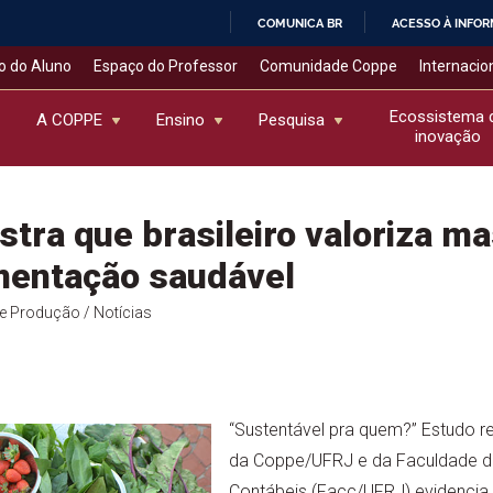
COMUNICA BR
ACESSO À INFO
IR
o do Aluno
Espaço do Professor
Comunidade Coppe
Internacio
PARA
O
Ecossistema 
A COPPE
Ensino
Pesquisa
inovação
CONTEÚDO
tra que brasileiro valoriza m
mentação saudável
de Produção
/ Notícias
“Sustentável pra quem?” Estudo r
da Coppe/UFRJ e da Faculdade de
Contábeis (Facc/UFRJ) evidencia 