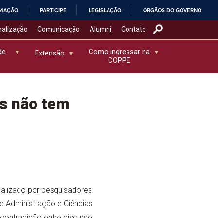
RMAÇÃO
PARTICIPE
LEGISLAÇÃO
ÓRGÃOS DO GOVERNO
nalização
Comunicação
Alumni
Contato
de
Como ingressar na
Extensão
COPPE
as não tem
ealizado por pesquisadores
 Administração e Ciências
contradição entre discurso