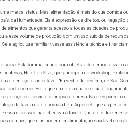
, uma marca, status. Mas, alimentação é mais do que comida ou 
país, da Humanidade. Ela é expressão de direitos, ou negação de
 de alimentos que garanta acesso a todas as cidades de produ
ou a esse volume de produção com um uso suicida de recurso
Se a agricultura familiar tivesse assistência técnica e financia
o social Saladorama, criado com objetivo de democratizar o 
 periferias, Hamilton Silva, que participou do workshop, explico
 da alimentação sustentável. “Eu venho de periferia, de São Go
não podia comer. Era o que eu comia quando saía o pagamento
o almoço era servido na própria empresa. No meu primeiro dia, 
diálogo da favela como comida boa. Aí percebi que as pessoa
e essa discussão não chegava à favela. Queremos trazer esse
soas comuns, que elas podem ter alimentação saudável e orgâ