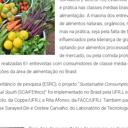
e prática nas classes médias bras
alimentação. A maioria dos entre
de alimentos naturais, orgânicos, 
mas na prática, seja pela falta de
influenciados pela liderança de 
optando por alimentos processad
de mercado, ou pela comida pron
m realizadas 61 entrevistas com consumidores de classe média 
ções da área de alimentação no Brasil.
ritânico de pesquisa (ESRC), o projeto “
Sustainable Consumptio
bal South
(SCArFEthics)” foi implementado no Brasil pela UFRJ,
olo, da Coppe/UFRJ, e Rita Afonso, da FACC/UFRJ. Também pa
e Sarayed-Din e Cristine Carvalho, do Laboratório de Tecnologia