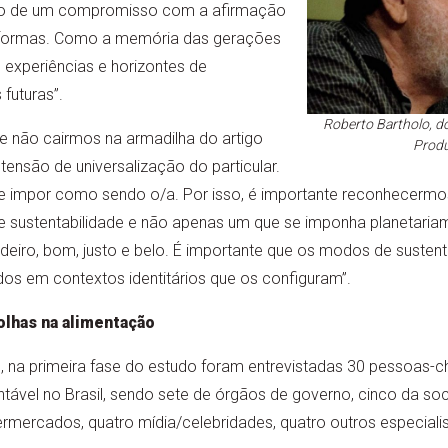
o de um compromisso com a afirmação
s formas. Como a memória das gerações
experiências e horizontes de
futuras”.
Roberto Bartholo, d
te não cairmos na armadilha do artigo
Prod
tensão de universalização do particular.
impor como sendo o/a. Por isso, é importante reconhecermos
 sustentabilidade e não apenas um que se imponha planetaria
deiro, bom, justo e belo. É importante que os modos de sustent
dos em contextos identitários que os configuram”.
olhas na alimentação
 na primeira fase do estudo foram entrevistadas 30 pessoas-ch
tável no Brasil, sendo sete de órgãos de governo, cinco da soci
ermercados, quatro mídia/celebridades, quatro outros especialis