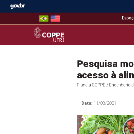
Skip
to
content
Espaç
COPPE – UFRJ
Pesquisa mos
acesso à ali
Planeta COPPE
/ Engenharia 
Data:
11/03/2021