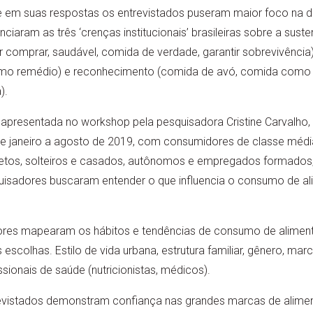
ue em suas respostas os entrevistados puseram maior foco na
ciaram as três ‘crenças institucionais’ brasileiras sobre a suste
comprar, saudável, comida de verdade, garantir sobrevivência)
como remédio) e reconhecimento (comida de avó, comida como 
).
 apresentada no workshop pela pesquisadora Cristine Carvalho
 de janeiro a agosto de 2019, com consumidores de classe méd
retos, solteiros e casados, autônomos e empregados formados,
quisadores buscaram entender o que influencia o consumo de al
res mapearam os hábitos e tendências de consumo de alimento
 escolhas. Estilo de vida urbana, estrutura familiar, gênero, mar
ssionais de saúde (nutricionistas, médicos).
vistados demonstram confiança nas grandes marcas de alimen