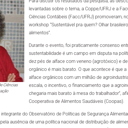
Para discutir os resultados da pesquisa, as desc
levantadas sobre o tema, a Coppe/UFRJ e a Fac
Ciências Contábeis (Facc/UFRJ) promoveram, no 
workshop “Sustentável pra quem? Olhar brasilei
alimentos”.
Durante o evento, foi praticamente consenso en
sustentabilidade é um campo em disputa na polí
dez pés de alface com veneno (agrotóxico) e de
orgânico é mais barato. O que acontece é que 
alface orgânicos com um milhão de agroindustriai
e Ciências
escala, o incentivo, o financiamento que a agroi
ração
chegaria mais barato à mesa do trabalhador”, af
Cooperativa de Alimentos Saudáveis (Coopas).
 integrante do Observatório de Políticas de Segurança Alimentar 
la ausência de uma política nacional de distribuição de alime