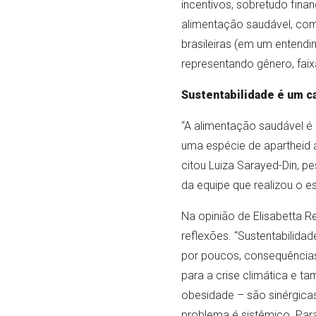
incentivos, sobretudo fina
alimentação saudável, com
brasileiras (em um entendi
representando gênero, faixa
Sustentabilidade é um 
“A alimentação saudável é
uma espécie de apartheid a
citou Luiza Sarayed-Din, p
da equipe que realizou o e
Na opinião de Elisabetta 
reflexões. “Sustentabilid
por poucos, consequências
para a crise climática e ta
obesidade – são sinérgica
problema é sistêmico. Para