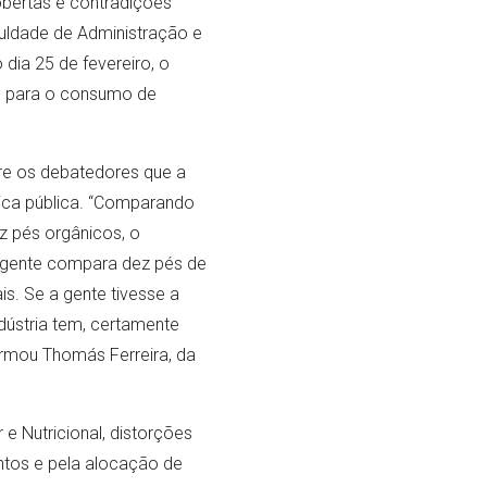
obertas e contradições
uldade de Administração e
dia 25 de fevereiro, o
ro para o consumo de
tre os debatedores que a
tica pública. “Comparando
z pés orgânicos, o
a gente compara dez pés de
s. Se a gente tivesse a
ndústria tem, certamente
irmou Thomás Ferreira, da
e Nutricional, distorções
ntos e pela alocação de