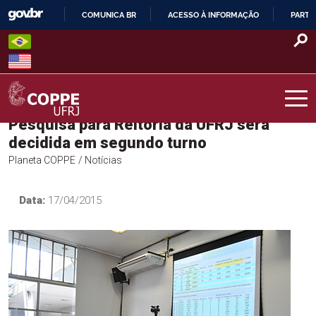
Skip
COMUNICA BR
ACESSO À INFORMAÇÃO
PARTI
to
IR
content
PARA
O
CONTEÚDO
Pesquisa para Reitoria da UFRJ será
COPPE – UFRJ
decidida em segundo turno
Planeta COPPE
/ Notícias
Data:
17/04/2015