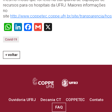
recursos para os hospitais da UFRJ. Maiores informações
no
site
http://www.coppetec.coppe.ufrj.br/site/transparencia/hos
WhatsApp
LinkedIn
Facebook
Gmail
X
Covid-19
< voltar
Ouvidoria UFRJ
Decania CT
COPPETEC
Contato
FAQ