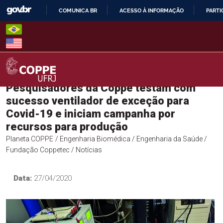
Skip
COMUNICA BR
ACESSO À INFORMAÇÃO
PARTI
to
IR
content
PARA
O
CONTEÚDO
Pesquisadores da Coppe testam com
COPPE – UFRJ
sucesso ventilador de exceção para
Covid-19 e iniciam campanha por
recursos para produção
Planeta COPPE
/ Engenharia Biomédica
/ Engenharia da Saúde
/
Fundação Coppetec
/ Notícias
Data:
27/04/2020