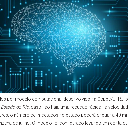
s por modelo computacional desenvolvido na Coppe/UFRJ, p
 Estado do Rio,
caso não haja uma redução rápida na velocidad
es, o número de infectados no estado poderá chegar a 40 mil
uinzena de junho. O modelo foi configurado levando em conta q