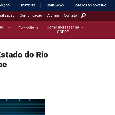
RMAÇÃO
PARTICIPE
LEGISLAÇÃO
ÓRGÃOS DO GOVERNO
nalização
Comunicação
Alumni
Contato
de
Como ingressar na
Extensão
COPPE
stado do Rio
pe