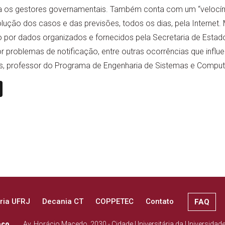
a os gestores governamentais. Também conta com um “velocím
ução dos casos e das previsões, todos os dias, pela Internet. 
 por dados organizados e fornecidos pela Secretaria de Estad
 problemas de notificação, entre outras ocorrências que influe
os, professor do Programa de Engenharia de Sistemas e Compu
n
book
ail
X
ria UFRJ
Decania CT
COPPETEC
Contato
FAQ
eço
Av. Horácio Macedo, 2030 - Cidade Universitária da Universidad