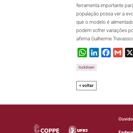
ferramenta importante par
população possa ver a evol
que o modelo é alimentado
podem sofrer variações por
afirma Guilherme Travass
WhatsApp
LinkedI
Face
Gm
lockdown
< voltar
Ouvido
Ender