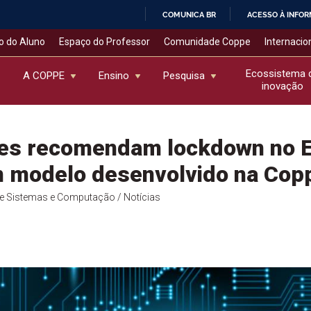
COMUNICA BR
ACESSO À INFO
IR
o do Aluno
Espaço do Professor
Comunidade Coppe
Internacio
PARA
O
Ecossistema 
A COPPE
Ensino
Pesquisa
inovação
CONTEÚDO
es recomendam lockdown no E
 modelo desenvolvido na Cop
de Sistemas e Computação
/ Notícias