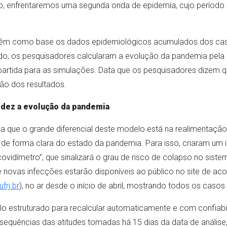
, enfrentaremos uma segunda onda de epidemia, cujo período a
têm como base os dados epidemiológicos acumulados dos caso
odo, os pesquisadores calcularam a evolução da pandemia pela l
artida para as simulações. Data que os pesquisadores dizem 
ção dos resultados.
idez a evolução da pandemia
a que o grande diferencial deste modelo está na realimentação
 de forma clara do estado da pandemia. Para isso, criaram um 
covidímetro”, que sinalizará o grau de risco de colapso no sist
de novas infecções estarão disponíveis ao público no site de 
frj.br
), no ar desde o início de abril, mostrando todos os casos
estruturado para recalcular automaticamente e com confiabili
consequências das atitudes tomadas há 15 dias da data de análise