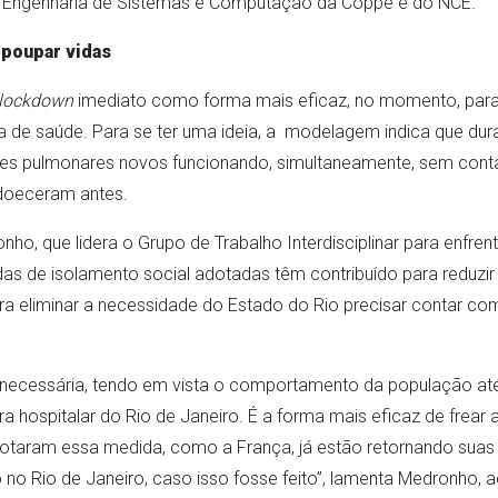
 Engenharia de Sistemas e Computação da Coppe e do NCE.
poupar vidas
lockdown
imediato como forma mais eficaz, no momento, par
a de saúde. Para se ter uma ideia, a modelagem indica que dur
res pulmonares novos funcionando, simultaneamente, sem conta
doeceram antes.
ho, que lidera o Grupo de Trabalho Interdisciplinar para enfre
das de isolamento social adotadas têm contribuído para reduzi
ra eliminar a necessidade do Estado do Rio precisar contar com
necessária, tendo em vista o comportamento da população at
tura hospitalar do Rio de Janeiro. É a forma mais eficaz de frea
otaram essa medida, como a França, já estão retornando suas
 no Rio de Janeiro, caso isso fosse feito”, lamenta Medronho,