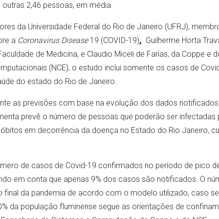
ra outras 2,46 pessoas, em média.
res da Universidade Federal do Rio de Janeiro (UFRJ), membr
obre a
Coronavirus Disease
19 (COVID-19)
,
Guilherme Horta Trav
culdade de Medicina, e Claudio Miceli de Farias, da Coppe e do 
mputacionais (NCE), o estudo inclui somente os casos de Covi
aúde do estado do Rio de Janeiro.
ente as previsões com base na evolução dos dados notificados 
ramenta prevê o número de pessoas que poderão ser infectadas
óbitos em decorrência da doença no Estado do Rio Janeiro, cu
mero de casos de Covid-19 confirmados no período de pico de
vando em conta que apenas 9% dos casos são notificados. O nú
o final da pandemia de acordo com o modelo utilizado, caso se
% da população fluminense segue as orientações de confinament