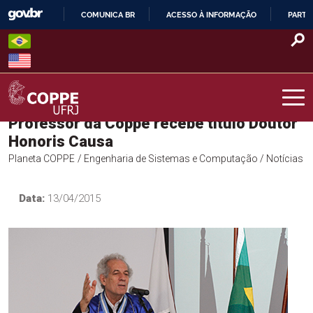
Skip
COMUNICA BR
ACESSO À INFORMAÇÃO
PARTI
to
IR
content
PARA
O
CONTEÚDO
Professor da Coppe recebe título Doutor
COPPE – UFRJ
Honoris Causa
Planeta COPPE
/ Engenharia de Sistemas e Computação
/ Notícias
Data:
13/04/2015