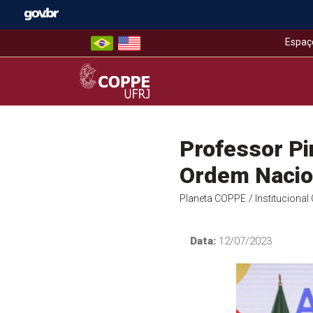
Skip
to
content
Espaç
COPPE – UFRJ
Professor Pi
Ordem Nacion
Planeta COPPE
/ Instituciona
Data:
12/07/2023