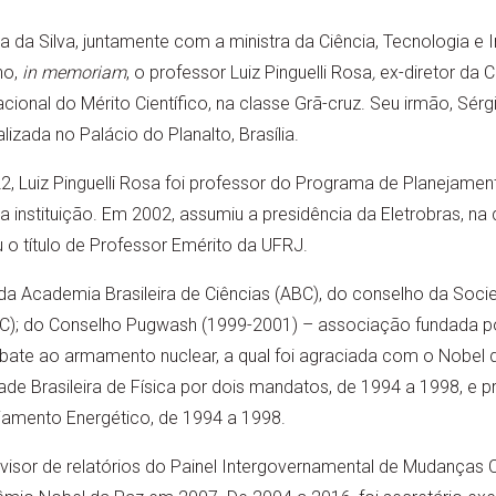
la da Silva, juntamente com a ministra da Ciência, Tecnologia e
ho,
in memoriam
, o professor Luiz Pinguelli Rosa
,
ex-diretor da
onal do Mérito Científico, na classe Grã-cruz. Seu irmão, Sérg
zada no Palácio do Planalto, Brasília.
, Luiz Pinguelli Rosa foi professor do Programa de Planejame
 da instituição. Em 2002, assumiu a presidência da Eletrobras, n
o título de Professor Emérito da UFRJ.
da Academia Brasileira de Ciências (ABC), do conselho da Socie
C); do Conselho Pugwash (1999-2001) – associação fundada por 
bate ao armamento nuclear, a qual foi agraciada com o Nobel 
ade Brasileira de Física por dois mandatos, de 1994 a 1998, e 
jamento Energético, de 1994 a 1998.
evisor de relatórios do Painel Intergovernamental de Mudanças 