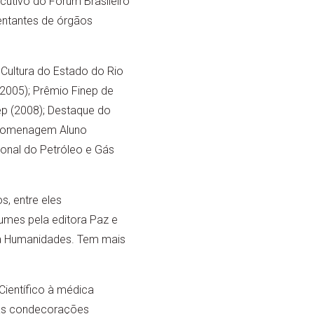
cutivo do Fórum Brasileiro
entantes de órgãos
Cultura do Estado do Rio
2005); Prêmio Finep de
ep (2008); Destaque do
; Homenagem Aluno
ional do Petróleo e Gás
s, entre eles
lumes pela editora Paz e
ria Humanidades. Tem mais
ientífico à médica
suas condecorações