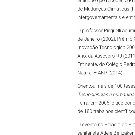
entidade que recebeu o Prê
de Mudanças Climáticas (FB
intergovernamentais e enti
O professor Pinguelli acum
de Janeiro (2002); Prêmio
Inovação Tecnológica 2007 
Ano, da Assespro-RJ (2011
Eminente, do Colégio Pedro
Natural – ANP (2014).
Orientou mais de 100 teses
Tecnociências e humanidad
Terra, em 2006, e que con
de 180 trabalhos científico
O evento no Palácio do Pl
sanitarista Adele Benzaken