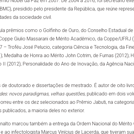
mio Nobel da Paz em 2007. De 2004 a 2016, foi secretário exe
MC), presidido pelo presidente da República, que reúne repres
dades da sociedade civil.
ula prêmios como o Golfinho de Ouro, do Conselho Estadual de 
 Coppe Giulio Massarani de Mérito Acadêmico, da Coppe/UFRJ (
– Troféu José Pelucio, categoria Ciência e Tecnologia, da Fin
); Medalha de Honra ao Mérito John Cotrim, de Furnas (2012)
 II (2012); Personalidade do Ano de Inovação, da Agência Nac
 de doutorado e dissertações de mestrado. É autor de oito livro
es: novos paradigmas, velhas questões
, publicado em dois vo
correu entre os dez selecionados ao Prêmio Jabuti, na catego
s publicados, a maioria deles no exterior.
analto marcou também a entrega da Ordem Nacional do Mérito C
 e ao infectologista Marcus Vinícius de Lacerda, que tiveram 