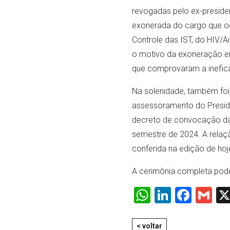
revogadas pelo ex-presiden
exonerada do cargo que oc
Controle das IST, do HIV/Ai
o motivo da exoneração era
que comprovaram a ineficá
Na solenidade, também foi 
assessoramento do Presiden
decreto de convocação da V
semestre de 2024. A relaç
conferida na edição de ho
A cerimônia completa pode
WhatsApp
LinkedI
Face
Gm
< voltar