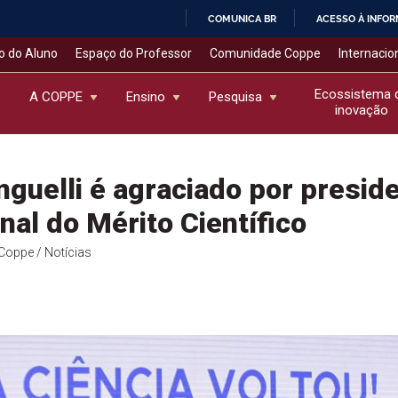
COMUNICA BR
ACESSO À INFO
IR
o do Aluno
Espaço do Professor
Comunidade Coppe
Internacio
PARA
O
Ecossistema 
A COPPE
Ensino
Pesquisa
inovação
CONTEÚDO
nguelli é agraciado por presid
al do Mérito Científico
l Coppe
/ Notícias