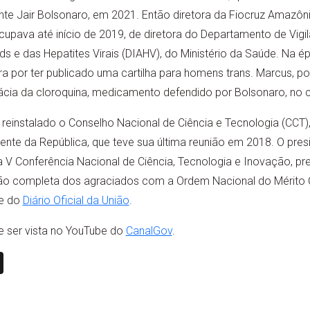
te Jair Bolsonaro, em 2021. Então diretora da Fiocruz Amazôni
upava até início de 2019, de diretora do Departamento de Vigi
ds e das Hepatites Virais (DIAHV), do Ministério da Saúde. Na é
 por ter publicado uma cartilha para homens trans. Marcus, por
cia da cloroquina, medicamento defendido por Bolsonaro, no 
reinstalado o Conselho Nacional de Ciência e Tecnologia (CCT)
te da República, que teve sua última reunião em 2018. O presi
 Conferência Nacional de Ciência, Tecnologia e Inovação, prev
ão completa dos agraciados com a Ordem Nacional do Mérito C
je do
Diário Oficial da União
.
 ser vista no YouTube do
CanalGov
.
n
book
ail
X