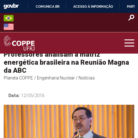
Skip
COMUNICA BR
ACESSO À INFORMAÇÃO
PARTI
to
IR
content
PARA
O
CONTEÚDO
Professores analisam a matriz
COPPE – UFRJ
energética brasileira na Reunião Magna
da ABC
Planeta COPPE
/ Engenharia Nuclear
/ Notícias
Data:
12/05/2016