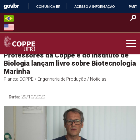
Skip
COMUNICA BR
ACESSO À INFORMAÇÃO
PARTI
to
IR
content
PARA
O
CONTEÚDO
Professores da Coppe e do Instituto de
COPPE – UFRJ
Biologia lançam livro sobre Biotecnologia
Marinha
Planeta COPPE
/ Engenharia de Produção
/ Notícias
Data:
29/10/2020