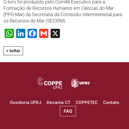
O livro foi produzido pelo Comitê Executivo para a
Formação de Recursos Humanos em Ciências do Mar
(PPG-Mar) da Secretaria da Comissão Interministerial para
os Recursos do Mar (SECIRM).
WhatsApp
LinkedIn
Facebook
Gmail
X
< voltar
Ouvidoria UFRJ
Decania CT
COPPETEC
Contato
FAQ