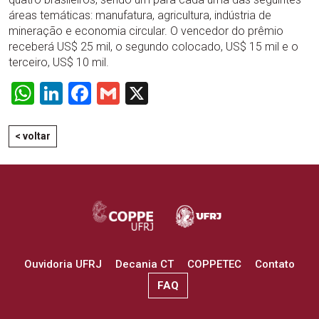
áreas temáticas: manufatura, agricultura, indústria de
mineração e economia circular. O vencedor do prêmio
receberá US$ 25 mil, o segundo colocado, US$ 15 mil e o
terceiro, US$ 10 mil.
WhatsApp
LinkedIn
Facebook
Gmail
X
< voltar
Ouvidoria UFRJ
Decania CT
COPPETEC
Contato
FAQ