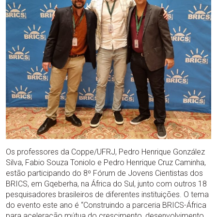
Os professores da Coppe/UFRJ, Pedro Henrique González
Silva, Fabio Souza Toniolo e Pedro Henrique Cruz Caminha,
estão participando do 8º Fórum de Jovens Cientistas dos
BRICS, em Gqeberha, na África do Sul, junto com outros 18
pesquisadores brasileiros de diferentes instituições. O tema
do evento este ano é “Construindo a parceria BRICS-África
para aceleração mútua do crescimento, desenvolvimento