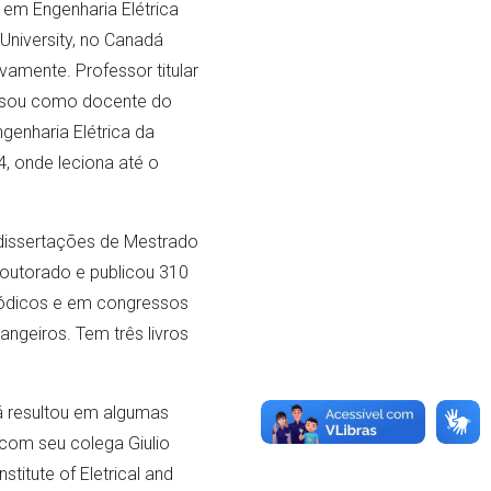
 em Engenharia Elétrica
University, no Canadá
vamente. Professor titular
ssou como docente do
enharia Elétrica da
, onde leciona até o
 dissertações de Mestrado
Doutorado e publicou 310
iódicos e em congressos
angeiros. Tem três livros
á resultou em algumas
com seu colega Giulio
itute of Eletrical and