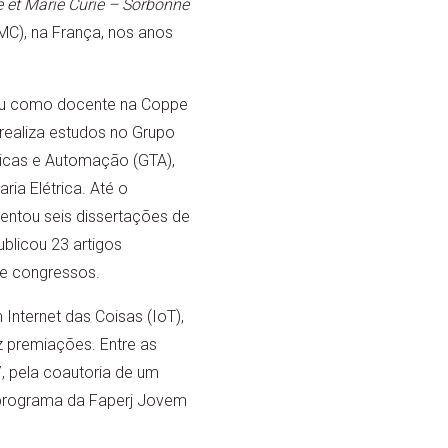
re et Marie Curie – Sorbonne
C), na França, nos anos
ou como docente na Coppe
realiza estudos no Grupo
ticas e Automação (GTA),
ria Elétrica. Até o
entou seis dissertações de
blicou 23 artigos
de congressos.
Internet das Coisas (IoT),
 premiações. Entre as
, pela coautoria de um
programa da Faperj Jovem