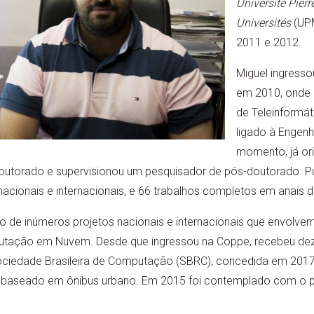
Université Pier
Universités
(UPM
2011 e 2012.
Miguel ingress
em 2010, onde 
de Teleinformá
ligado à Engenha
momento, já ori
outorado e supervisionou um pesquisador de pós-doutorado. Pu
acionais e internacionais, e 66 trabalhos completos em anais 
o de inúmeros projetos nacionais e internacionais que envolvem 
putação em Nuvem. Desde que ingressou na Coppe, recebeu dez
ociedade Brasileira de Computação (SBRC), concedida em 2017
 baseado em ônibus urbano. Em 2015 foi contemplado com o 
.