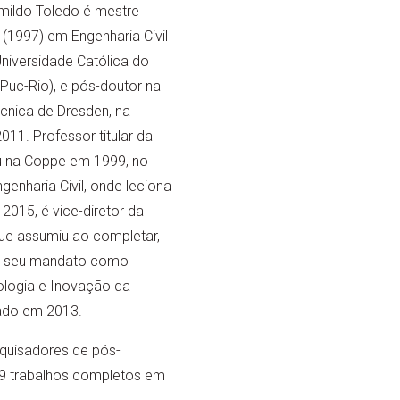
mildo Toledo é mestre
 (1997) em Engenharia Civil
Universidade Católica do
(Puc-Rio), e pós-doutor na
cnica de Dresden, na
11. Professor titular da
u na Coppe em 1999, no
enharia Civil, onde leciona
 2015, é vice-diretor da
ue assumiu ao completar,
 seu mandato como
ologia e Inovação da
ciado em 2013.
squisadores de pós-
299 trabalhos completos em