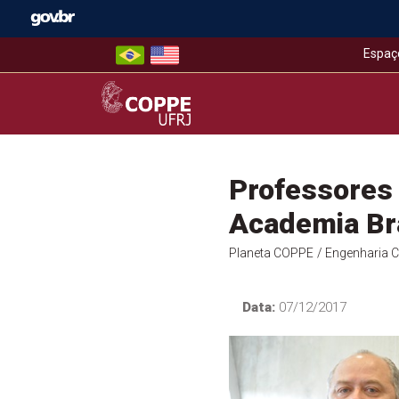
Skip
to
content
Espaç
COPPE – UFRJ
Professores
Academia Bra
Planeta COPPE
/ Engenharia Ci
Data:
07/12/2017