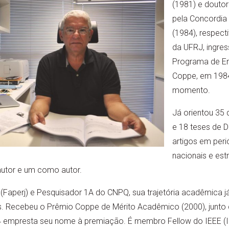
(1981) e doutor
pela Concordia 
(1984), respecti
da UFRJ, ingre
Programa de Eng
Coppe, em 1984
momento.
Já orientou 35
e 18 teses de 
artigos em per
nacionais e estr
utor e um como autor.
(Faperj) e Pesquisador 1A do CNPQ, sua trajetória acadêmica j
 Recebeu o Prêmio Coppe de Mérito Acadêmico (2000), junto 
 empresta seu nome à premiação. É membro Fellow do IEEE (Inst