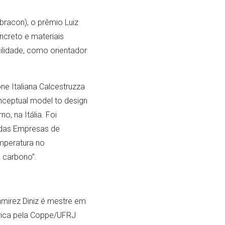
bracon), o prêmio Luiz
creto e materiais
ilidade, como orientador
ne Italiana Calcestruzza
ceptual model to design
o, na Itália. Foi
 das Empresas de
emperatura no
 carbono”.
mirez Diniz é mestre em
trica pela Coppe/UFRJ