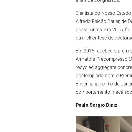
anais de congressos.
Cientista do Nosso Estado 
Alfredo Falcão Bauer, de 
constituintes. Em 2015, f
da melhor tese de doutora
Em 2016 recebeu o prêmio i
Armato e Precompresso (A
recycled aggregate concrete
contemplado com o Prêmio
Engenharia do Rio de Janei
comportamento mecânico de
Paulo Sérgio Diniz