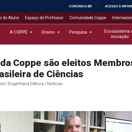
COMUNICA BR
ACESSO À INFO
IR
o do Aluno
Espaço do Professor
Comunidade Coppe
Internacio
PARA
O
Ecossistema 
A COPPE
Ensino
Pesquisa
inovação
CONTEÚDO
 da Coppe são eleitos Membro
sileira de Ciências
vil
/ Engenharia Elétrica
/ Notícias