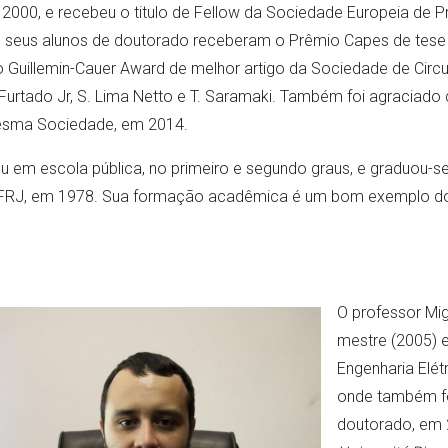
e 2000, e recebeu o titulo de Fellow da Sociedade Europeia de
de seus alunos de doutorado receberam o Prêmio Capes de tese 
uillemin-Cauer Award de melhor artigo da Sociedade de Circu
Furtado Jr, S. Lima Netto e T. Saramaki. Também foi agraciado
esma Sociedade, em 2014.
u em escola pública, no primeiro e segundo graus, e graduou-s
 UFRJ, em 1978. Sua formação acadêmica é um bom exemplo do
O professor Mig
mestre (2005) 
Engenharia Elét
onde também fe
doutorado, em 