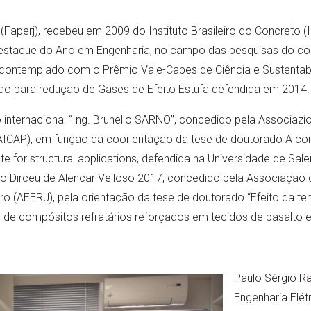
(Faperj), recebeu em 2009 do Instituto Brasileiro do Concreto (I
Destaque do Ano em Engenharia, no campo das pesquisas do con
oi contemplado com o Prêmio Vale-Capes de Ciência e Sustentab
do para redução de Gases de Efeito Estufa defendida em 2014.
nternacional “Ing. Brunello SARNO”, concedido pela Associazio
ICAP), em função da coorientação da tese de doutorado A con
 for structural applications, defendida na Universidade de Salern
 Dirceu de Alencar Velloso 2017, concedido pela Associação
ro (AEERJ), pela orientação da tese de doutorado “Efeito da t
 compósitos refratários reforçados em tecidos de basalto e
Paulo Sérgio Ra
Engenharia Elé