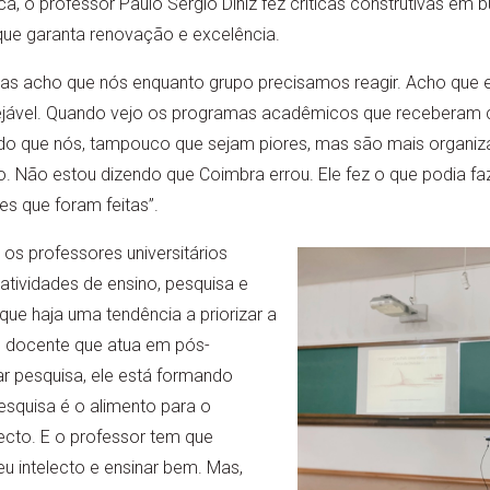
, o professor Paulo Sérgio Diniz fez críticas construtivas em b
que garanta renovação e excelência.
as acho que nós enquanto grupo precisamos reagir. Acho qu
ejável. Quando vejo os programas acadêmicos que receberam 
do que nós, tampouco que sejam piores, mas são mais organiz
 Não estou dizendo que Coimbra errou. Ele fez o que podia faz
es que foram feitas”.
 os professores universitários
tividades de ensino, pesquisa e
que haja uma tendência a priorizar a
 o docente que atua em pós-
r pesquisa, ele está formando
esquisa é o alimento para o
ecto. E o professor tem que
eu intelecto e ensinar bem. Mas,