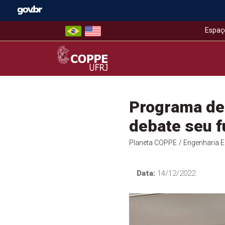
Skip
to
content
Espaç
COPPE – UFRJ
Programa de 
debate seu f
Planeta COPPE
/ Engenharia El
Data:
14/12/2022