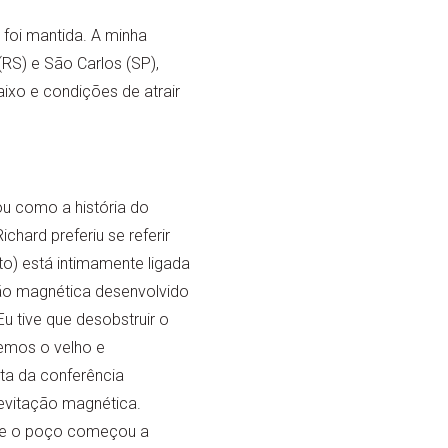
foi mantida. A minha
(RS) e São Carlos (SP),
xo e condições de atrair
u como a história do
chard preferiu se referir
o) está intimamente ligada
ão magnética desenvolvido
 tive que desobstruir o
emos o velho e
a da conferência
levitação magnética.
e o poço começou a