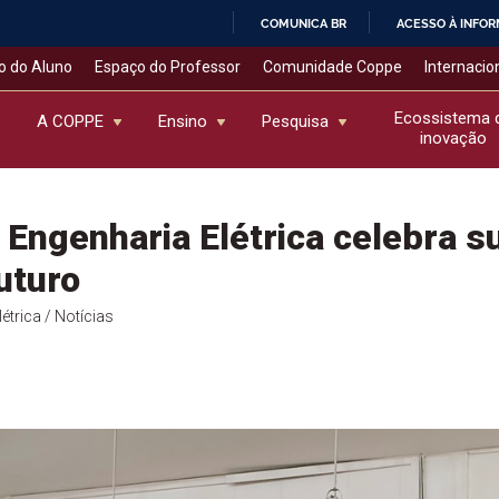
COMUNICA BR
ACESSO À INFO
IR
o do Aluno
Espaço do Professor
Comunidade Coppe
Internacio
PARA
O
Ecossistema 
A COPPE
Ensino
Pesquisa
inovação
CONTEÚDO
Engenharia Elétrica celebra su
uturo
étrica
/ Notícias