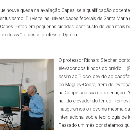
ue houve queda na avaliação Capes, se a qualificação docente 
entusiasmo. Eu visitei as universidades federais de Santa Maria 
apes. Estão em pequenas cidades, com custo de vida mais bai
xclusiva”, analisou professor Djalma.
O professor Richard Stephan conto
elevador dos fundos do prédio H (Ri
assim ao Bloco, devido ao cacófat
ao MagLev-Cobra, trem de levitaç
na Coppe sob sua coordenação. “Eu
hall do elevador do térreo. Remov
inauguramos o novo na mesma dat
internacional sobre tecnologia de 
Passado um mês constatamos qu