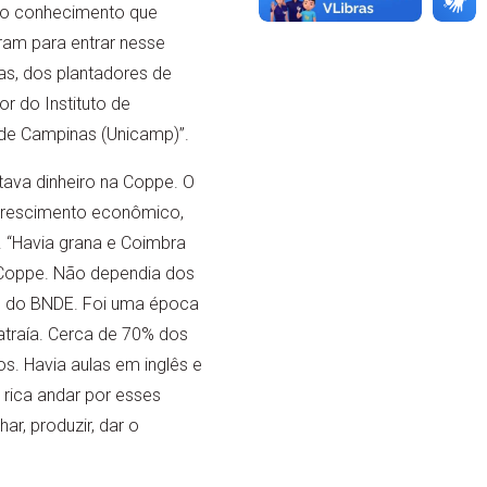
 do conhecimento que
ram para entrar nesse
as, dos plantadores de
r do Instituto de
l de Campinas (Unicamp)”.
tava dinheiro na Coppe. O
 crescimento econômico,
. “Havia grana e Coimbra
 Coppe. Não dependia dos
s do BNDE. Foi uma época
atraía. Cerca de 70% dos
s. Havia aulas em inglês e
 rica andar por esses
r, produzir, dar o