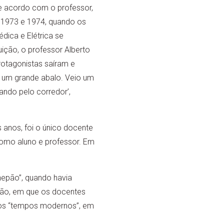
e acordo com o professor,
m 1973 e 1974, quando os
ica e Elétrica se
tuição, o professor Alberto
protagonistas saíram e
u um grande abalo. Veio um
ando pelo corredor’,
 anos, foi o único docente
como aluno e professor. Em
epão”, quando havia
ção, em que os docentes
 os “tempos modernos”, em