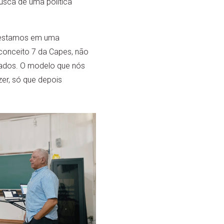
usca de uma política
e estamos em uma
conceito 7 da Capes, não
ados. O modelo que nós
er, só que depois