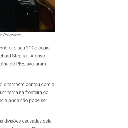
 do Programa
embro, o seu 1º Colóquio
ichard Stephan, Afonso
tória do PEE, avaliaram
os” e também contou com a
 um tema na fronteira do
ncia ainda não pôde ser
s divisões causadas pela