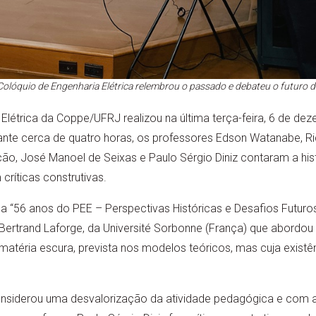
Colóquio de Engenharia Elétrica relembrou o passado e debateu o futuro
létrica da Coppe/UFRJ realizou na última terça-feira, 6 de dez
rante cerca de quatro horas, os professores Edson Watanabe, R
cão, José Manoel de Seixas e Paulo Sérgio Diniz contaram a his
críticas construtivas.
 “56 anos do PEE – Perspectivas Históricas e Desafios Futur
Bertrand Laforge, da Université Sorbonne (França) que abordou
matéria escura, prevista nos modelos teóricos, mas cuja existê
siderou uma desvalorização da atividade pedagógica e com a