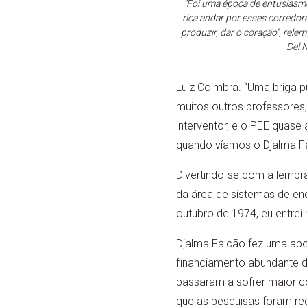
“Foi uma época de entusiasmo
rica andar por esses corredor
produzir, dar o coração”, rel
Del 
Luiz Coimbra. “Uma briga p
muitos outros professores,
interventor, e o PEE quase
quando víamos o Djalma Fa
Divertindo-se com a lembra
da área de sistemas de ene
outubro de 1974, eu entrei
Djalma Falcão fez uma ab
financiamento abundante d
passaram a sofrer maior c
que as pesquisas foram re