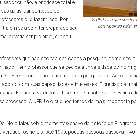
isador ou não, a prioridade total é
oas aulas, dar conteúdo de
rofessores que fazem isso. Por
“A UFRJ é o que nós tem
contribuir ao país”, 
entra em sala sem ter preparado seu
mal deveria ser proibido”, criticou
rofessores que não são tão dedicados à pesquisa, como são à d
iminado. Tem professor que se dedica à universidade como ning
em? O veem como não sendo um bom pesquisador. Acho que nã
de acordo com suas capacidades e interesses. É preciso dar ma
dática. Ela não é valorizada. Isso mede a pobreza de espírito
esse processo. A UFRJ é o que nós temos de mais importante para
Del Nero falou sobre momentos-chave da história do Programa
ra verdadeiros heróis. “Até 1970, poucas pessoas passavam 40