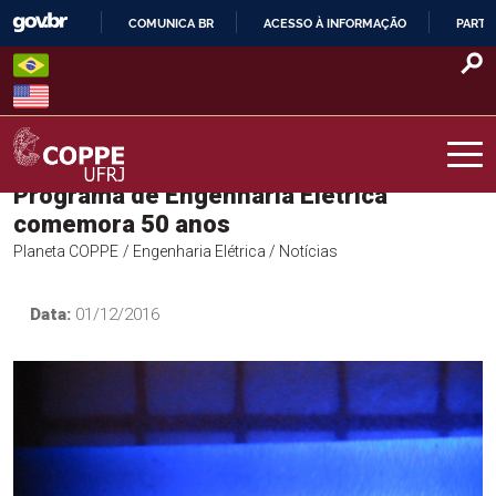
Skip
COMUNICA BR
ACESSO À INFORMAÇÃO
PARTI
to
IR
content
PARA
O
CONTEÚDO
Programa de Engenharia Elétrica
COPPE – UFRJ
comemora 50 anos
Planeta COPPE
/ Engenharia Elétrica
/ Notícias
Data:
01/12/2016