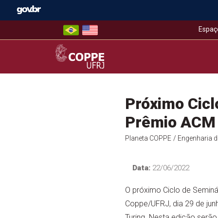
Skip
to
content
Espaç
COPPE – UFRJ
Próximo Cicl
Prêmio ACM 
Planeta COPPE
/ Engenharia 
Data:
22/06/2022
O próximo Ciclo de Semin
Coppe/UFRJ, dia 29 de jun
Turing. Nesta edição serão