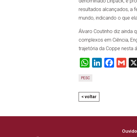
denominado Linpack, e pr
resultados alcançados, a 
mundo, indicando o que e
Álvaro Coutinho diz ainda
complexos em Ciência, Eng
trajetória da Coppe nesta á
WhatsApp
LinkedI
Face
Gm
PESC
< voltar
Ouvido