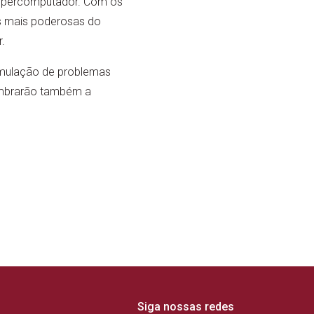
supercomputador. Com os
as mais poderosas do
.
simulação de problemas
lembrarão também a
Siga nossas redes