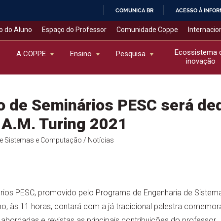
COMUNICA BR
ACESSO À INFO
IR
o do Aluno
Espaço do Professor
Comunidade Coppe
Internacio
PARA
O
Ecossistema 
A COPPE
Ensino
Pesquisa
inovação
CONTEÚDO
o de Seminários PESC será de
A.M. Turing 2021
de Sistemas e Computação
/ Notícias
ários PESC, promovido pelo Programa de Engenharia de Siste
ho, às 11 horas, contará com a já tradicional palestra comemo
 abordadas e revistas as principais contribuições do professor