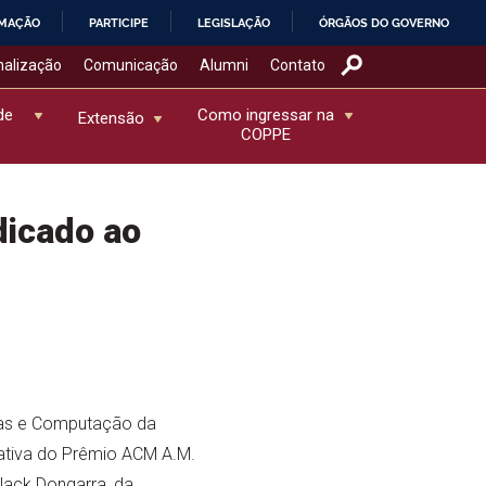
RMAÇÃO
PARTICIPE
LEGISLAÇÃO
ÓRGÃOS DO GOVERNO
nalização
Comunicação
Alumni
Contato
de
Como ingressar na
Extensão
COPPE
dicado ao
mas e Computação da
rativa do Prêmio ACM A.M.
 Jack Dongarra, da