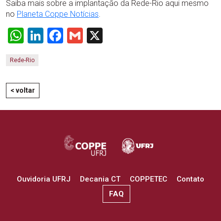
Saiba mais sobre a implantação da Rede-Rio aqui mesmo
no
Planeta Coppe Notícias
.
WhatsApp
LinkedIn
Facebook
Gmail
X
Rede-Rio
< voltar
Ouvidoria UFRJ
Decania CT
COPPETEC
Contato
FAQ