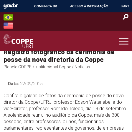
Skip
COMUNICA BR
ACESSO À INFORMAÇÃO
PARTI
to
IR
content
PARA
O
CONTEÚDO
Registro fotográfico da cerimônia de
COPPE – UFRJ
posse da nova diretoria da Coppe
Planeta COPPE
/ Institucional Coppe
/ Notícias
Data:
22/09/2015
Confira a galeria de fotos da cerimônia de posse do novo
diretor da Coppe/UFRJ, professor Edson Watanabe, e do
vice-diretor, professor Romildo Toledo, dia 18 de setembro.
A solenidade reuniu, no auditório da Coppe, mais de 300
pessoas, entre professores, alunos, funcionários,
parlamentares, representantes de governos, de empresas,