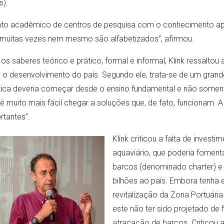
s).
to acadêmico de centros de pesquisa com o conhecimento apli
e muitas vezes nem mesmo são alfabetizados”, afirmou.
 os saberes teórico e prático, formal e informal, Klink ressaltou
 o desenvolvimento do país. Segundo ele, trata-se de um gran
rática deveria começar desde o ensino fundamental e não somen
 é muito mais fácil chegar a soluções que, de fato, funcionam.
rtantes”.
Klink criticou a falta de invest
aquaviário, que poderia fomenta
barcos (denominado charter) e
bilhões ao país. Embora tenha 
revitalização da Zona Portuária 
este não ter sido projetado de 
atracação de barcos. Criticou a