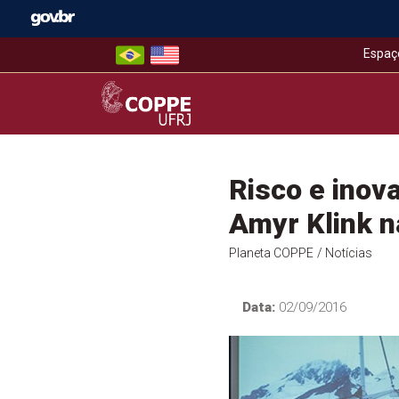
Skip
to
content
Espaç
COPPE – UFRJ
Risco e inov
Amyr Klink 
Planeta COPPE
/ Notícias
Data:
02/09/2016