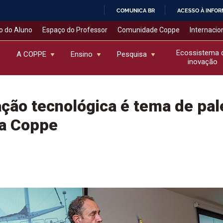
COMUNICA BR
ACESSO À INFO
IR
o do Aluno
Espaço do Professor
Comunidade Coppe
Internacio
PARA
O
Ecossistema 
A COPPE
Ensino
Pesquisa
inovação
CONTEÚDO
ação tecnológica é tema de pal
na Coppe