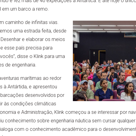
ndo e fez mais de 40 expedições à Antártica. É até hoje o únic
ul em um barco a remo.
 caminho de infinitas vias.
temos uma estrada feita, desde
Desenhar e elaborar os meios
ue esse país precisa para
 vocês”, disse o Klink para uma
es de engenharia.
aventuras marítimas ao redor
 à Antártida, e apresentou
barcações desenvolvidos por
tir às condições climáticas
omia e Administração, Klink começou a se interessar por nav
riu conhecimento sobre engenharia náutica sem cursar qualquer 
dialoga com o conhecimento acadêmico para o desenvolviment