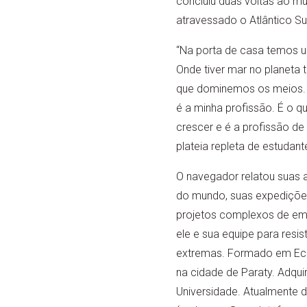
concluiu duas voltas ao mu
atravessado o Atlântico S
“Na porta de casa temos um
Onde tiver mar no planeta 
que dominemos os meios. 
é a minha profissão. É o q
crescer e é a profissão de
plateia repleta de estudant
O navegador relatou suas 
do mundo, suas expedições
projetos complexos de em
ele e sua equipe para resis
extremas. Formado em Econ
na cidade de Paraty. Adqui
Universidade. Atualmente 