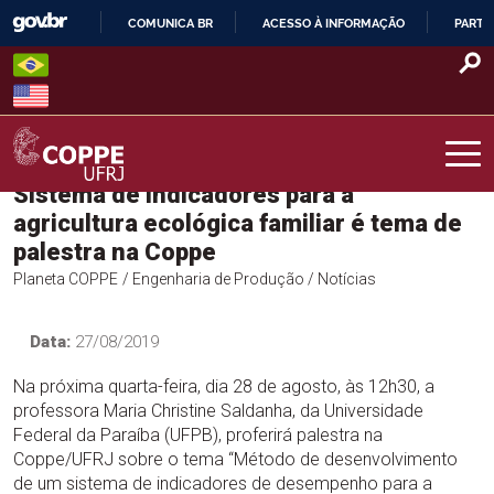
Skip
COMUNICA BR
ACESSO À INFORMAÇÃO
PARTI
to
IR
content
PARA
O
CONTEÚDO
Sistema de indicadores para a
COPPE – UFRJ
agricultura ecológica familiar é tema de
palestra na Coppe
Planeta COPPE
/ Engenharia de Produção
/ Notícias
Data:
27/08/2019
Na próxima quarta-feira, dia 28 de agosto, às 12h30, a
professora Maria Christine Saldanha, da Universidade
Federal da Paraíba (UFPB), proferirá palestra na
Coppe/UFRJ sobre o tema “Método de desenvolvimento
de um sistema de indicadores de desempenho para a