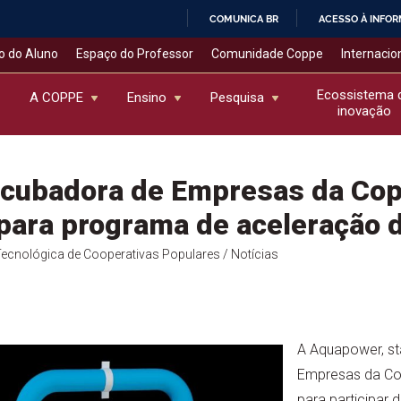
COMUNICA BR
ACESSO À INFO
IR
o do Aluno
Espaço do Professor
Comunidade Coppe
Internacio
PARA
O
Ecossistema 
A COPPE
Ensino
Pesquisa
inovação
CONTEÚDO
Incubadora de Empresas da Co
para programa de aceleração 
Tecnológica de Cooperativas Populares
/ Notícias
A Aquapower, st
Empresas da Co
para participar