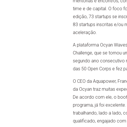
mentorias e encontros, co
time e de capital. O foco f
edição, 73 startups se ins
83 startups inscritas e/o
aceleração.
A plataforma Ocyan Waves 
Challenge, que se tornou 
segundo ano consecutivo n
das 50 Open Corps e fez p
O CEO da Aquapower, Franc
da Ocyan traz muitas expec
De acordo com ele, o bootc
programa, já foi excelente.
trabalhando, lado a lado,
qualificado, engajado co