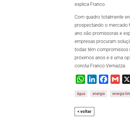
explica Franco.
Com quadro totalmente enx
prospectando o mercado h
ano são promissoras e esp
empresas procuram soluções
todas têm compromissos m
próximos anos e é uma opor
conclui Franco Vernazza.
WhatsApp
LinkedI
Face
Gm
água
energia
energia li
< voltar