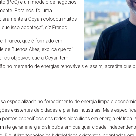
ito (PoC) e um modelo de negócios
mente. Para nós, foi uma
claramente a Ocyan colocou muitos
 que isso aconteça”, diz Franco.
e, Franco, que é formado em
e de Buenos Aires, explica que foi
er os objetivos que a Ocyan tem
ção no mercado de energias renováveis e, assim, acredita que 
 especializada no fornecimento de energia limpa e econômica,
ões existentes de cidades e plantas industriais. Mais especifi
ontos específicos das redes hidráulicas em energia elétrica. A
mite gerar energia distribuída em qualquer cidade, independen
. Ela utiliza tecnologias hidrelétricas existentes, adaptadas em