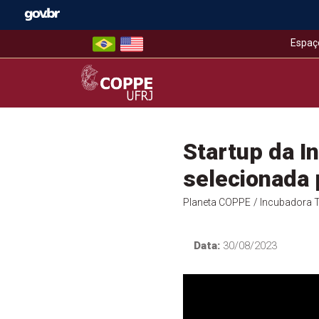
Skip
to
content
Espaç
COPPE – UFRJ
Startup da 
selecionada 
Planeta COPPE
/ Incubadora 
Data:
30/08/2023