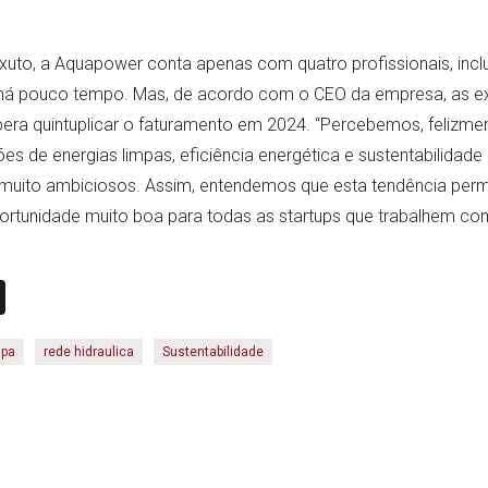
uto, a Aquapower conta apenas com quatro profissionais, incl
á pouco tempo. Mas, de acordo com o CEO da empresa, as exp
era quintuplicar o faturamento em 2024. “Percebemos, felizme
 de energias limpas, eficiência energética e sustentabilidade
uito ambiciosos. Assim, entendemos que esta tendência perm
tunidade muito boa para todas as startups que trabalhem com 
n
book
ail
X
mpa
rede hidraulica
Sustentabilidade