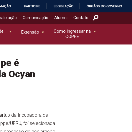
RMAÇÃO
PARTICIPE
LEGISLAÇÃO
ÓRGÃOS DO GOVERNO
nalização
Comunicação
Alumni
Contato
de
Como ingressar na
Extensão
COPPE
ppe é
da Ocyan
artup da Incubadora de
ppe/UFRJ, foi selecionada
 do processo de aceleração