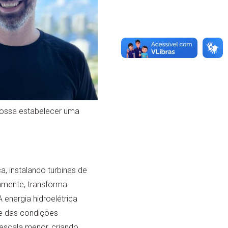
possa estabelecer uma
 instalando turbinas de
camente, transforma
 energia hidroelétrica
te das condições
 escala menor, criando,