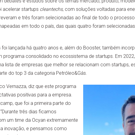
m debates e estudos sobre os temas mercado, produto, model
oi acelerar startups
cleantechs
, com soluções voltadas para ener
creveram e três foram selecionadas ao final de todo o process
u mapeadas em todo o país, das quais quatro foram selecionada
foi lançada há quatro anos e, além do Booster, também inco
um programa consolidado no ecossistema de startups. Em 2022,
a lista de empresas que melhor se relacionam com startups, es
arte do top 3 da categoria Petróleo&Gás.
o Vernazza, diz que este programa
tativas positivas para a empresa.
amp, que foi a primeira parte do
 “Durante três dias ficamos
 com um time da Ocyan extremamente
m a inovação, e pensamos como