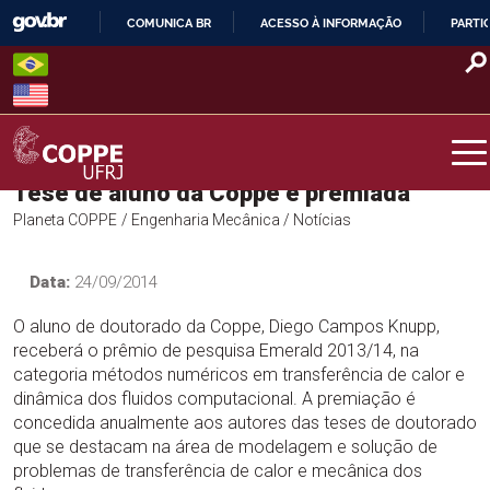
Skip
COMUNICA BR
ACESSO À INFORMAÇÃO
PARTI
to
IR
content
PARA
O
CONTEÚDO
Tese de aluno da Coppe é premiada
COPPE – UFRJ
Planeta COPPE
/ Engenharia Mecânica
/ Notícias
Data:
24/09/2014
O aluno de doutorado da Coppe, Diego Campos Knupp,
receberá o prêmio de pesquisa Emerald 2013/14, na
categoria métodos numéricos em transferência de calor e
dinâmica dos fluidos computacional. A premiação é
concedida anualmente aos autores das teses de doutorado
que se destacam na área de modelagem e solução de
problemas de transferência de calor e mecânica dos