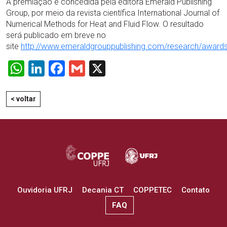
A premiação é concedida pela editora Emerald Publishing
Group, por meio da revista científica International Journal of
Numerical Methods for Heat and Fluid Flow. O resultado
será publicado em breve no
site
http://www.emeraldgrouppublishing.com/research/award
WhatsApp
LinkedIn
Facebook
Gmail
X
< voltar
Ouvidoria UFRJ
Decania CT
COPPETEC
Contato
FAQ