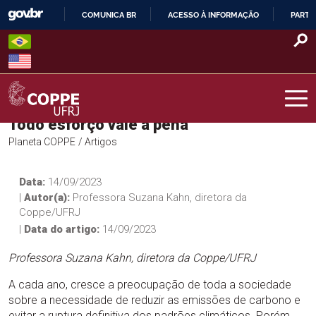
Skip
COMUNICA BR
ACESSO À INFORMAÇÃO
PARTI
to
IR
content
PARA
O
CONTEÚDO
Todo esforço vale a pena
COPPE – UFRJ
Planeta COPPE
/ Artigos
Data:
14/09/2023
|
Autor(a):
Professora Suzana Kahn, diretora da
Coppe/UFRJ
|
Data do artigo:
14/09/2023
Professora Suzana Kahn, diretora da Coppe/UFRJ
A cada ano, cresce a preocupação de toda a sociedade
sobre a necessidade de reduzir as emissões de carbono e
evitar a ruptura definitiva dos padrões climáticos. Porém,