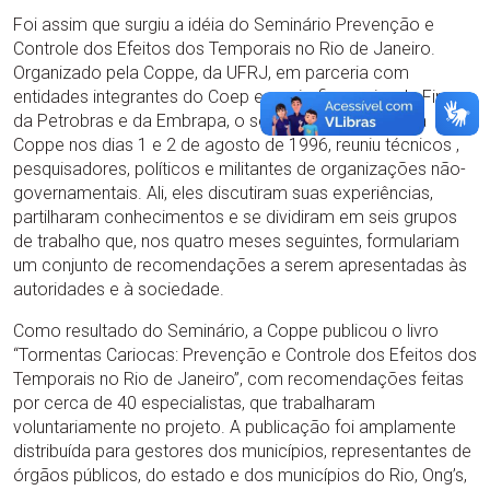
Foi assim que surgiu a idéia do Seminário Prevenção e
Controle dos Efeitos dos Temporais no Rio de Janeiro.
Organizado pela Coppe, da UFRJ, em parceria com
entidades integrantes do Coep e apoio financeiro da Finep,
da Petrobras e da Embrapa, o seminário, realizado na
Coppe nos dias 1 e 2 de agosto de 1996, reuniu técnicos ,
pesquisadores, políticos e militantes de organizações não-
governamentais. Ali, eles discutiram suas experiências,
partilharam conhecimentos e se dividiram em seis grupos
de trabalho que, nos quatro meses seguintes, formulariam
um conjunto de recomendações a serem apresentadas às
autoridades e à sociedade.
Como resultado do Seminário, a Coppe publicou o livro
“Tormentas Cariocas: Prevenção e Controle dos Efeitos dos
Temporais no Rio de Janeiro”, com recomendações feitas
por cerca de 40 especialistas, que trabalharam
voluntariamente no projeto. A publicação foi amplamente
distribuída para gestores dos municípios, representantes de
órgãos públicos, do estado e dos municípios do Rio, Ong’s,