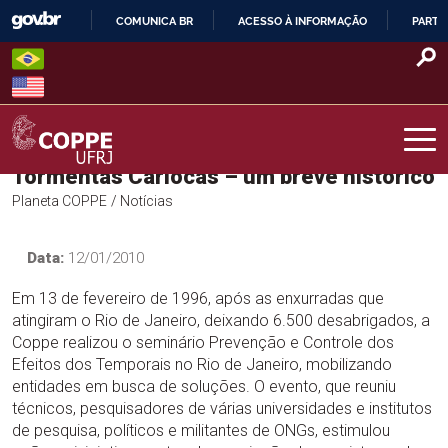
Skip
COMUNICA BR
ACESSO À INFORMAÇÃO
PARTI
to
IR
content
PARA
O
CONTEÚDO
Tormentas Cariocas – um breve histórico
COPPE – UFRJ
Planeta COPPE
/ Notícias
Data:
12/01/2010
Em 13 de fevereiro de 1996, após as enxurradas que
atingiram o Rio de Janeiro, deixando 6.500 desabrigados, a
Coppe realizou o seminário Prevenção e Controle dos
Efeitos dos Temporais no Rio de Janeiro, mobilizando
entidades em busca de soluções. O evento, que reuniu
técnicos, pesquisadores de várias universidades e institutos
de pesquisa, políticos e militantes de ONGs, estimulou