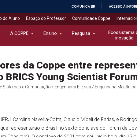
COMUNICA BR
ACESSO À INFO
IR
o do Aluno
Espaço do Professor
Comunidade Coppe
Internacio
PARA
O
Ecossistema 
A COPPE
Ensino
Pesquisa
inovação
CONTEÚDO
ores da Coppe entre represen
no BRICS Young Scientist Foru
de Sistemas e Computação
/ Engenharia Elétrica
/ Engenharia Mecânica
RJ, Carolina Naveira-Cotta, Claudio Miceli de Farias, e Rodrig
 que representarão o Brasil no sexto conclave do Fórum de Jov
um Conclave). O conclave de 2021 teve seu início hoje, dia 13