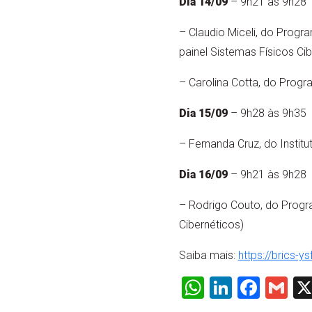
Dia 14/09
– 9h21 às 9h28
– Claudio Miceli, do Prog
painel Sistemas Físicos Cib
– Carolina Cotta, do Prog
Dia 15/09
– 9h28 às 9h35
– Fernanda Cruz, do Instit
Dia 16/09
– 9h21 às 9h28
– Rodrigo Couto, do Progra
Cibernéticos)
Saiba mais:
https://brics-
WhatsApp
LinkedI
Face
Gm