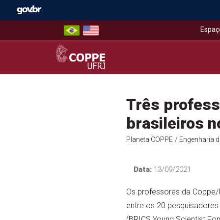
Skip
to
content
Espaç
COPPE – UFRJ
Três profess
brasileiros 
Planeta COPPE
/ Engenharia 
Data:
13/09/2021
Os professores da Coppe/UF
entre os 20 pesquisadores
(BRICS Young Scientist For