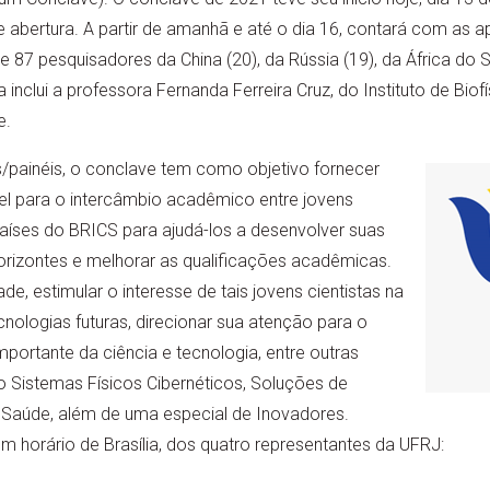
e abertura. A partir de amanhã e até o dia 16, contará com as a
e 87 pesquisadores da China (20), da Rússia (19), da África do Su
a inclui a professora Fernanda Ferreira Cruz, do Instituto de Bi
e.
s/painéis, o conclave tem como objetivo fornecer
el para o intercâmbio acadêmico entre jovens
países do BRICS para ajudá-los a desenvolver suas
horizontes e melhorar as qualificações acadêmicas.
, estimular o interesse de tais jovens cientistas na
cnologias futuras, direcionar sua atenção para o
ortante da ciência e tecnologia, entre outras
o Sistemas Físicos Cibernéticos, Soluções de
 Saúde, além de uma especial de Inovadores.
 horário de Brasília, dos quatro representantes da UFRJ: