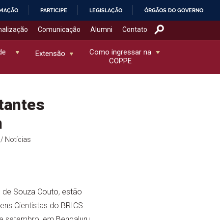
RMAÇÃO
PARTICIPE
LEGISLAÇÃO
ÓRGÃOS DO GOVERNO
nalização
Comunicação
Alumni
Contato
de
Como ingressar na
Extensão
COPPE
tantes
m
/ Notícias
o de Souza Couto, estão
ens Cientistas do BRICS
 de setembro, em Bengaluru