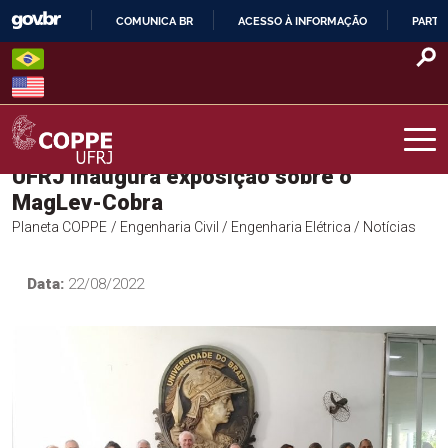
Skip
COMUNICA BR
ACESSO À INFORMAÇÃO
PARTI
to
IR
content
PARA
O
CONTEÚDO
UFRJ inaugura exposição sobre o
COPPE – UFRJ
MagLev-Cobra
Planeta COPPE
/ Engenharia Civil
/ Engenharia Elétrica
/ Notícias
Data:
22/08/2022